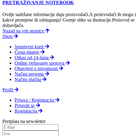
PRETRAŽIVANJE NOTEBOOK
Ovdje sadržane informacije daju proizvodači.A proizvodači ih mogu iz
kakve promjene ili odstupanja! Gornje slike su ilustracije.Proizvod s
dobavljača.
Nazad na vrh stranice
Shop
Jamstveni kurir
Česta pitanje
Otkaz od 14 dana
Online rješavanje sporova
Obavijest o privatnosti
Načini prejema
Načini plačila
Profil
Prijava / Registracija
Prijaviti se
Registracija
Pretplata na newsletter