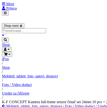
Meni
Prijava
Shop meni
Shop
iPon
/
Shop
/
Mobiteli, tableti, foto, satovi, dronovi
/
Foto / Video dodaci
/
Uređaj za čišćenje
/
K-F CONCEPT Kamera full-frame senzor čistač set 24mm 10 pcs + 20
Mobiteli, tableti, foto, satovi, dronovi
/
Foto / Video dodaci
/
Uređaj