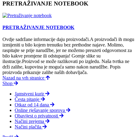
PRETRAŽIVANJE NOTEBOOK
PRETRAŽIVANJE NOTEBOOK
Ovdje sadržane informacije daju proizvodači.A proizvodači ih mogu
izmijeniti u bilo kojem trenutku bez prethodne najave. Molimo,
raspitajte se prije narudžbe, jer ne možemo preuzeti odgovornost za
bilo kakve promjene ili odstupanja! Gornje slike su
ilustracije.Proizvod se može razlikovati po izgledu. Naša tvrtka ne
drži zalihe, kupovina je moguća samo nakon narudžbe. Popis
proizvoda prikazuje zalihe naših dobavljača.
Nazad na vrh stranice
Shop
Jamstveni kurir
Česta pitanje
Otkaz od 14 dana
Online rješavanje sporova
Obavijest o privatnosti
Načini prejema
Načini plačila