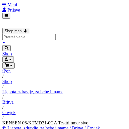
Meni
Prijava
Shop meni
Shop
iPon
/
Shop
/
Ljepota, zdravlje, za bebe i mame
/
Britva
/
Čovjek
/
KENSEN 06-KTMD31-0GA Testtrimmer sivo
Ljepota, zdravlje, za bebe i mame
/
Britva
/
Čovjek