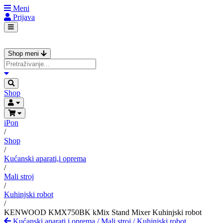
Meni
Prijava
Shop meni
Shop
iPon
/
Shop
/
Kućanski aparati,i oprema
/
Mali stroj
/
Kuhinjski robot
/
KENWOOD KMX750BK kMix Stand Mixer Kuhinjski robot
Kućanski aparati,i oprema
/
Mali stroj
/
Kuhinjski robot