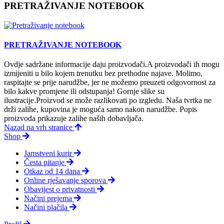
PRETRAŽIVANJE NOTEBOOK
PRETRAŽIVANJE NOTEBOOK
Ovdje sadržane informacije daju proizvodači.A proizvodači ih mogu
izmijeniti u bilo kojem trenutku bez prethodne najave. Molimo,
raspitajte se prije narudžbe, jer ne možemo preuzeti odgovornost za
bilo kakve promjene ili odstupanja! Gornje slike su
ilustracije.Proizvod se može razlikovati po izgledu. Naša tvrtka ne
drži zalihe, kupovina je moguća samo nakon narudžbe. Popis
proizvoda prikazuje zalihe naših dobavljača.
Nazad na vrh stranice
Shop
Jamstveni kurir
Česta pitanje
Otkaz od 14 dana
Online rješavanje sporova
Obavijest o privatnosti
Načini prejema
Načini plačila