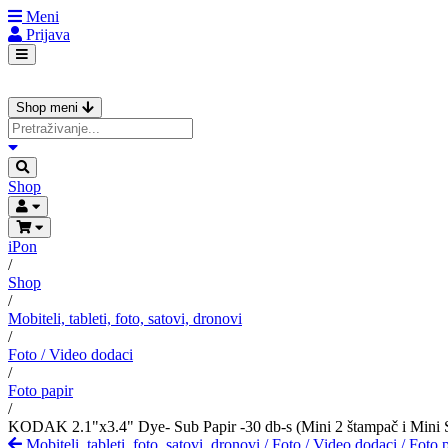
Meni
Prijava
Shop meni
Shop
iPon
/
Shop
/
Mobiteli, tableti, foto, satovi, dronovi
/
Foto / Video dodaci
/
Foto papir
/
KODAK 2.1"x3.4" Dye- Sub Papir -30 db-s (Mini 2 štampač i Mini
Mobiteli, tableti, foto, satovi, dronovi
/
Foto / Video dodaci
/
Foto p