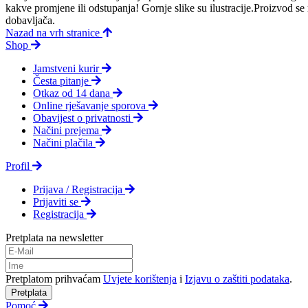
kakve promjene ili odstupanja! Gornje slike su ilustracije.Proizvod s
dobavljača.
Nazad na vrh stranice
Shop
Jamstveni kurir
Česta pitanje
Otkaz od 14 dana
Online rješavanje sporova
Obavijest o privatnosti
Načini prejema
Načini plačila
Profil
Prijava / Registracija
Prijaviti se
Registracija
Pretplata na newsletter
Pretplatom prihvaćam
Uvjete korištenja
i
Izjavu o zaštiti podataka
.
Pretplata
Pomoć