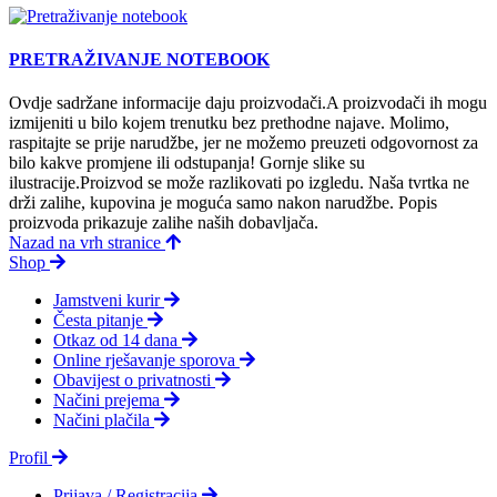
PRETRAŽIVANJE NOTEBOOK
Ovdje sadržane informacije daju proizvodači.A proizvodači ih mogu
izmijeniti u bilo kojem trenutku bez prethodne najave. Molimo,
raspitajte se prije narudžbe, jer ne možemo preuzeti odgovornost za
bilo kakve promjene ili odstupanja! Gornje slike su
ilustracije.Proizvod se može razlikovati po izgledu. Naša tvrtka ne
drži zalihe, kupovina je moguća samo nakon narudžbe. Popis
proizvoda prikazuje zalihe naših dobavljača.
Nazad na vrh stranice
Shop
Jamstveni kurir
Česta pitanje
Otkaz od 14 dana
Online rješavanje sporova
Obavijest o privatnosti
Načini prejema
Načini plačila
Profil
Prijava / Registracija