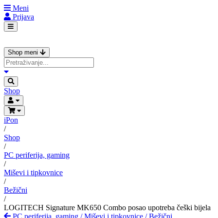
Meni
Prijava
Shop meni
Shop
iPon
/
Shop
/
PC periferija, gaming
/
Miševi i tipkovnice
/
Bežični
/
LOGITECH Signature MK650 Combo posao upotreba češki bijela
PC periferija, gaming
/
Miševi i tipkovnice
/
Bežični