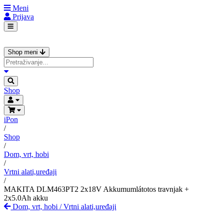
Meni
Prijava
Shop meni
Shop
iPon
/
Shop
/
Dom, vrt, hobi
/
Vrtni alati,uređaji
/
MAKITA DLM463PT2 2x18V Akkumumlátotos travnjak +
2x5.0Ah akku
Dom, vrt, hobi
/
Vrtni alati,uređaji