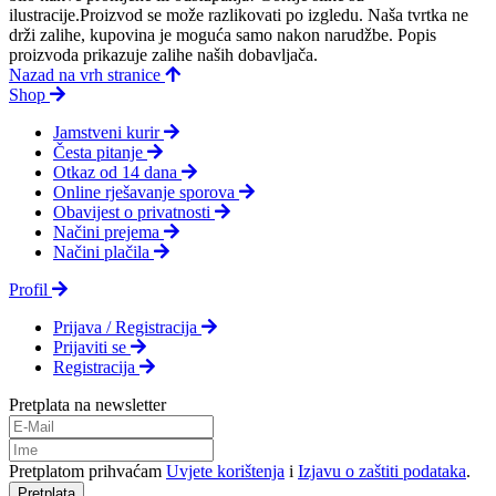
ilustracije.Proizvod se može razlikovati po izgledu. Naša tvrtka ne
drži zalihe, kupovina je moguća samo nakon narudžbe. Popis
proizvoda prikazuje zalihe naših dobavljača.
Nazad na vrh stranice
Shop
Jamstveni kurir
Česta pitanje
Otkaz od 14 dana
Online rješavanje sporova
Obavijest o privatnosti
Načini prejema
Načini plačila
Profil
Prijava / Registracija
Prijaviti se
Registracija
Pretplata na newsletter
Pretplatom prihvaćam
Uvjete korištenja
i
Izjavu o zaštiti podataka
.
Pretplata