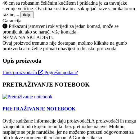
46 cm sa robusnim čeličnim kućištem i prikladna je za travnjake
srednje veličine. Ova tiha kosilica ima sakupljač trave s indikatorom
razine,...
dalje
Garancija
Prikazani jamstveni rok vrijedi za jedan komad, može se
promijeniti ako se naruči više komada.
NEMA NA SKLADIŠTU
Ovaj proizvod trenutno nije dostupan, molimo kliknite na gumb
proizvoda ako želite primati obavijest o dolasku proizvoda.
Opis proizvoda
Link proizvođača
Pogrešni podaci?
PRETRAŽIVANJE NOTEBOOK
PRETRAŽIVANJE NOTEBOOK
Ovdje sadržane informacije daju proizvodači.A proizvodači ih mogu
izmijeniti u bilo kojem trenutku bez prethodne najave. Molimo,
raspitajte se prije narudžbe, jer ne možemo preuzeti odgovornost za
bilo kakve promjene ili odstupanja! Gornje slike su