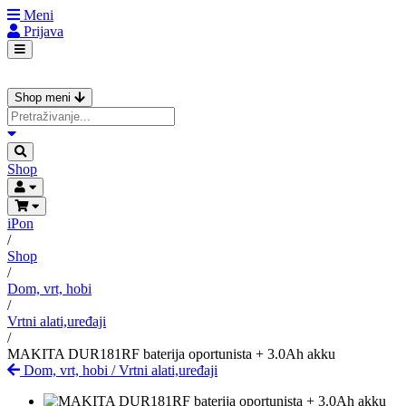
Meni
Prijava
Shop meni
Shop
iPon
/
Shop
/
Dom, vrt, hobi
/
Vrtni alati,uređaji
/
MAKITA DUR181RF baterija oportunista + 3.0Ah akku
Dom, vrt, hobi
/
Vrtni alati,uređaji