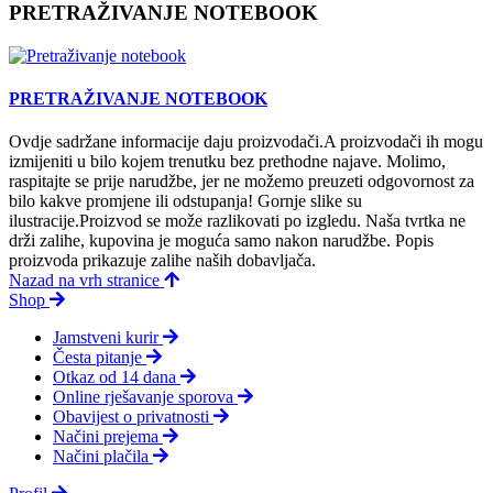
PRETRAŽIVANJE NOTEBOOK
PRETRAŽIVANJE NOTEBOOK
Ovdje sadržane informacije daju proizvodači.A proizvodači ih mogu
izmijeniti u bilo kojem trenutku bez prethodne najave. Molimo,
raspitajte se prije narudžbe, jer ne možemo preuzeti odgovornost za
bilo kakve promjene ili odstupanja! Gornje slike su
ilustracije.Proizvod se može razlikovati po izgledu. Naša tvrtka ne
drži zalihe, kupovina je moguća samo nakon narudžbe. Popis
proizvoda prikazuje zalihe naših dobavljača.
Nazad na vrh stranice
Shop
Jamstveni kurir
Česta pitanje
Otkaz od 14 dana
Online rješavanje sporova
Obavijest o privatnosti
Načini prejema
Načini plačila