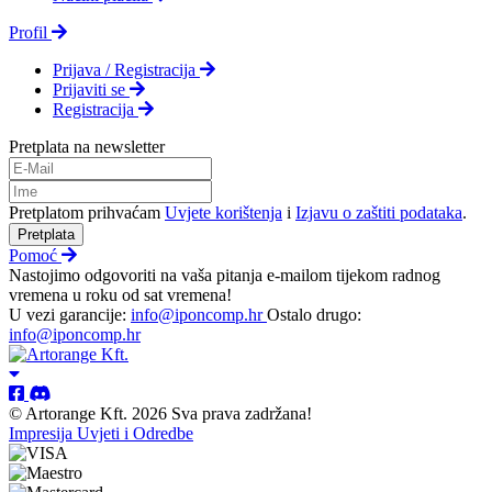
Profil
Prijava / Registracija
Prijaviti se
Registracija
Pretplata na newsletter
Pretplatom prihvaćam
Uvjete korištenja
i
Izjavu o zaštiti podataka
.
Pretplata
Pomoć
Nastojimo odgovoriti na vaša pitanja e-mailom tijekom radnog
vremena u roku od sat vremena!
U vezi garancije:
info@iponcomp.hr
Ostalo drugo:
info@iponcomp.hr
© Artorange Kft. 2026 Sva prava zadržana!
Impresija
Uvjeti i Odredbe