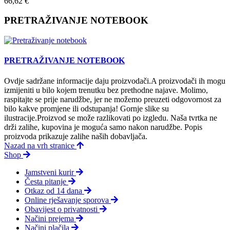
66,62 €
PRETRAŽIVANJE NOTEBOOK
PRETRAŽIVANJE NOTEBOOK
Ovdje sadržane informacije daju proizvodači.A proizvodači ih mogu
izmijeniti u bilo kojem trenutku bez prethodne najave. Molimo,
raspitajte se prije narudžbe, jer ne možemo preuzeti odgovornost za
bilo kakve promjene ili odstupanja! Gornje slike su
ilustracije.Proizvod se može razlikovati po izgledu. Naša tvrtka ne
drži zalihe, kupovina je moguća samo nakon narudžbe. Popis
proizvoda prikazuje zalihe naših dobavljača.
Nazad na vrh stranice
Shop
Jamstveni kurir
Česta pitanje
Otkaz od 14 dana
Online rješavanje sporova
Obavijest o privatnosti
Načini prejema
Načini plačila