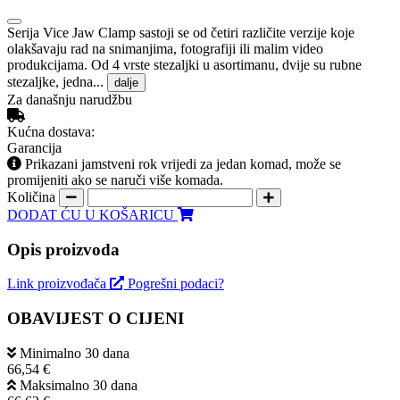
Serija Vice Jaw Clamp sastoji se od četiri različite verzije koje
olakšavaju rad na snimanjima, fotografiji ili malim video
produkcijama. Od 4 vrste stezaljki u asortimanu, dvije su rubne
stezaljke, jedna...
dalje
Za današnju narudžbu
Kućna dostava:
Garancija
Prikazani jamstveni rok vrijedi za jedan komad, može se
promijeniti ako se naruči više komada.
Količina
DODAT ĆU U KOŠARICU
Opis proizvoda
Link proizvođača
Pogrešni podaci?
OBAVIJEST O CIJENI
Minimalno 30 dana
66,54 €
Maksimalno 30 dana