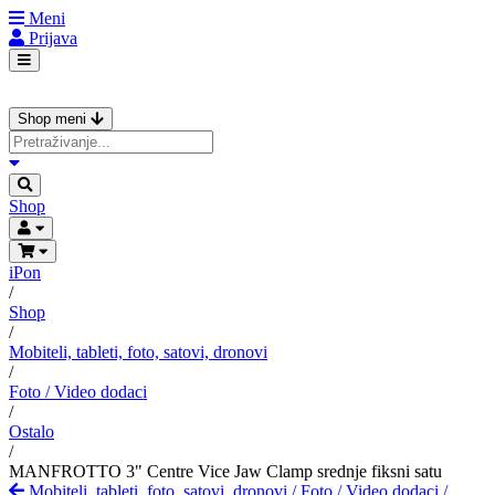
Meni
Prijava
Shop meni
Shop
iPon
/
Shop
/
Mobiteli, tableti, foto, satovi, dronovi
/
Foto / Video dodaci
/
Ostalo
/
MANFROTTO 3" Centre Vice Jaw Clamp srednje fiksni satu
Mobiteli, tableti, foto, satovi, dronovi
/
Foto / Video dodaci
/