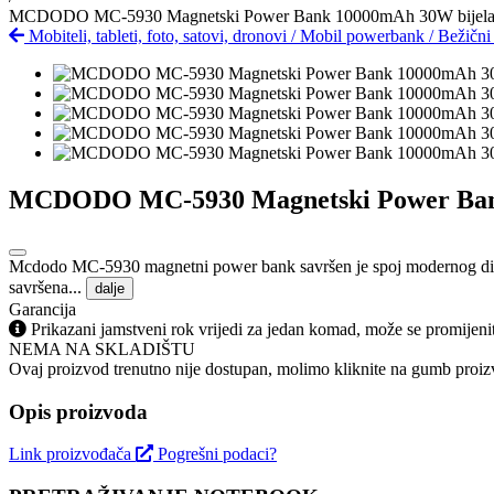
MCDODO MC-5930 Magnetski Power Bank 10000mAh 30W bijel
Mobiteli, tableti, foto, satovi, dronovi
/
Mobil powerbank
/
Bežičn
MCDODO MC-5930 Magnetski Power Ban
Mcdodo MC-5930 magnetni power bank savršen je spoj modernog dizajn
savršena...
dalje
Garancija
Prikazani jamstveni rok vrijedi za jedan komad, može se promijeni
NEMA NA SKLADIŠTU
Ovaj proizvod trenutno nije dostupan, molimo kliknite na gumb proizv
Opis proizvoda
Link proizvođača
Pogrešni podaci?