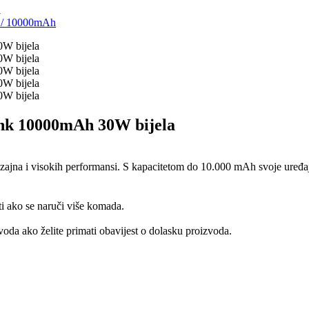
a
i
/
10000mAh
k 10000mAh 30W bijela
a i visokih performansi. S kapacitetom do 10.000 mAh svoje uređaje m
ti ako se naruči više komada.
oda ako želite primati obavijest o dolasku proizvoda.