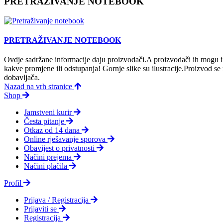
PRETRAŽIVANJE NOTEBOOK
PRETRAŽIVANJE NOTEBOOK
Ovdje sadržane informacije daju proizvodači.A proizvodači ih mogu iz
kakve promjene ili odstupanja! Gornje slike su ilustracije.Proizvod s
dobavljača.
Nazad na vrh stranice
Shop
Jamstveni kurir
Česta pitanje
Otkaz od 14 dana
Online rješavanje sporova
Obavijest o privatnosti
Načini prejema
Načini plačila
Profil
Prijava / Registracija
Prijaviti se
Registracija