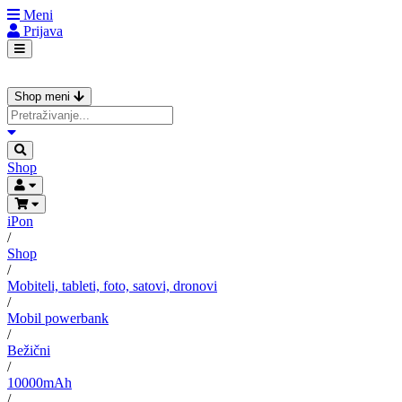
Meni
Prijava
Shop meni
Shop
iPon
/
Shop
/
Mobiteli, tableti, foto, satovi, dronovi
/
Mobil powerbank
/
Bežični
/
10000mAh
/