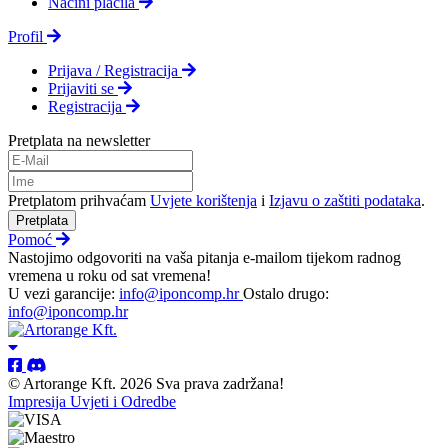
Načini plačila
Profil
Prijava / Registracija
Prijaviti se
Registracija
Pretplata na newsletter
Pretplatom prihvaćam
Uvjete korištenja
i
Izjavu o zaštiti podataka
.
Pretplata
Pomoć
Nastojimo odgovoriti na vaša pitanja e-mailom tijekom radnog
vremena u roku od sat vremena!
U vezi garancije:
info@iponcomp.hr
Ostalo drugo:
info@iponcomp.hr
© Artorange Kft. 2026 Sva prava zadržana!
Impresija
Uvjeti i Odredbe