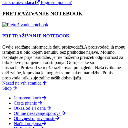
Link proizvođača
Pogrešni podaci?
PRETRAŽIVANJE NOTEBOOK
PRETRAŽIVANJE NOTEBOOK
Ovdje sadržane informacije daju proizvodači.A proizvodači ih mogu
izmijeniti u bilo kojem trenutku bez prethodne najave. Molimo,
raspitajte se prije narudžbe, jer ne možemo preuzeti odgovornost za
bilo kakve promjene ili odstupanja! Gornje slike su
ilustracije.Proizvod se može razlikovati po izgledu. Naša tvrtka ne
drži zalihe, kupovina je moguća samo nakon narudžbe. Popis
proizvoda prikazuje zalihe naših dobavljača.
Nazad na vrh stranice
Shop
Jamstveni kurir
Česta pitanje
Otkaz od 14 dana
Online rješavanje sporova
Obavijest o privatnosti
Načini prejema