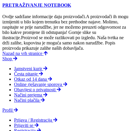
PRETRAŽIVANJE NOTEBOOK
Ovdje sadržane informacije daju proizvodači.A proizvodači ih mogu
izmijeniti u bilo kojem trenutku bez prethodne najave. Molimo,
raspitajte se prije narudžbe, jer ne možemo preuzeti odgovornost za
bilo kakve promjene ili odstupanja! Gornje slike su
ilustracije.Proizvod se može razlikovati po izgledu. Naša tvrtka ne
drži zalihe, kupovina je moguća samo nakon narudžbe. Popis
proizvoda prikazuje zalihe naših dobavljača.
Nazad na vrh stranice
Shop
Jamstveni kurir
Česta pitanje
Otkaz od 14 dana
Online rješavanje sporova
Obavijest o privatnosti
Načini prejema
Načini plačila
Profil
Prijava / Registracija
Prijaviti se
Registracija