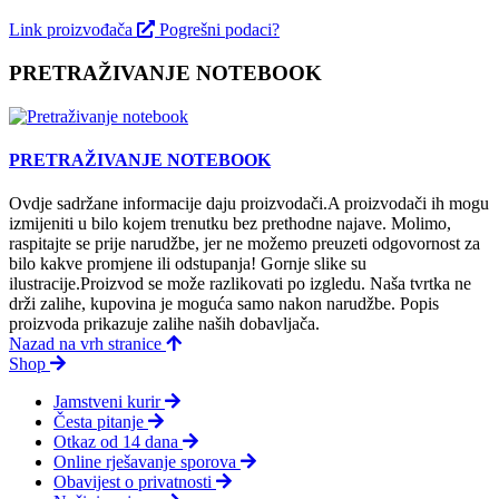
Link proizvođača
Pogrešni podaci?
PRETRAŽIVANJE NOTEBOOK
PRETRAŽIVANJE NOTEBOOK
Ovdje sadržane informacije daju proizvodači.A proizvodači ih mogu
izmijeniti u bilo kojem trenutku bez prethodne najave. Molimo,
raspitajte se prije narudžbe, jer ne možemo preuzeti odgovornost za
bilo kakve promjene ili odstupanja! Gornje slike su
ilustracije.Proizvod se može razlikovati po izgledu. Naša tvrtka ne
drži zalihe, kupovina je moguća samo nakon narudžbe. Popis
proizvoda prikazuje zalihe naših dobavljača.
Nazad na vrh stranice
Shop
Jamstveni kurir
Česta pitanje
Otkaz od 14 dana
Online rješavanje sporova
Obavijest o privatnosti