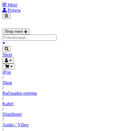
Meni
Prijava
Shop meni
Shop
iPon
/
Shop
/
Računalna oprema
/
Kabel
/
Distributer
/
Audio / Video
/