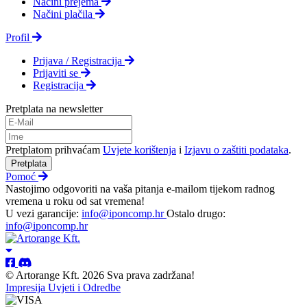
Načini prejema
Načini plačila
Profil
Prijava / Registracija
Prijaviti se
Registracija
Pretplata na newsletter
Pretplatom prihvaćam
Uvjete korištenja
i
Izjavu o zaštiti podataka
.
Pretplata
Pomoć
Nastojimo odgovoriti na vaša pitanja e-mailom tijekom radnog
vremena u roku od sat vremena!
U vezi garancije:
info@iponcomp.hr
Ostalo drugo:
info@iponcomp.hr
© Artorange Kft. 2026 Sva prava zadržana!
Impresija
Uvjeti i Odredbe