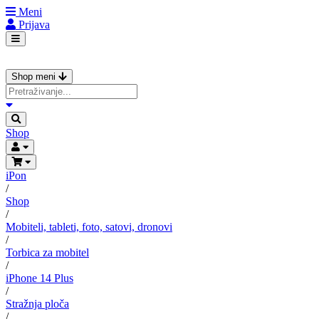
Meni
Prijava
Shop meni
Shop
iPon
/
Shop
/
Mobiteli, tableti, foto, satovi, dronovi
/
Torbica za mobitel
/
iPhone 14 Plus
/
Stražnja ploča
/