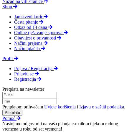
Nazad na vrh stranice
Shop
Jamstveni kurir
Česta pitanje
Otkaz od 14 dana
Online rješavanje sporova
Obavijest o privatnosti
Načini prejema
Načini plačila
Profil
Prijava / Registracija
Prijaviti se
Registracija
Pretplata na newsletter
Pretplatom prihvaćam
Uvjete korištenja
i
Izjavu o zaštiti podataka
.
Pretplata
Pomoć
Nastojimo odgovoriti na vaša pitanja e-mailom tijekom radnog
vremena u roku od sat vremena!