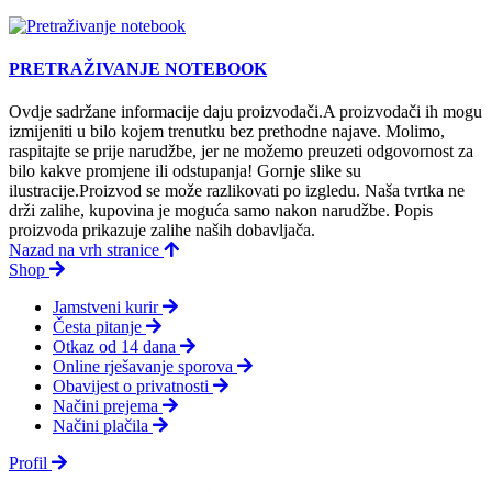
PRETRAŽIVANJE NOTEBOOK
Ovdje sadržane informacije daju proizvodači.A proizvodači ih mogu
izmijeniti u bilo kojem trenutku bez prethodne najave. Molimo,
raspitajte se prije narudžbe, jer ne možemo preuzeti odgovornost za
bilo kakve promjene ili odstupanja! Gornje slike su
ilustracije.Proizvod se može razlikovati po izgledu. Naša tvrtka ne
drži zalihe, kupovina je moguća samo nakon narudžbe. Popis
proizvoda prikazuje zalihe naših dobavljača.
Nazad na vrh stranice
Shop
Jamstveni kurir
Česta pitanje
Otkaz od 14 dana
Online rješavanje sporova
Obavijest o privatnosti
Načini prejema
Načini plačila
Profil