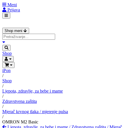
Meni
Prijava
Shop meni
Shop
iPon
/
Shop
/
Ljepota, zdravlje, za bebe i mame
/
Zdravstvena zaštita
/
Mjerač krvnog tlaka / mjerenje pulsa
/
OMRON M2 Basic
Ljepota, zdravlje, za bebe i mame
/
Zdravstvena zaštita
/
Mjerač