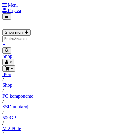
Meni
Prijava
Shop meni
Shop
iPon
/
Shop
/
PC komponente
/
SSD unutarnji
/
500GB
/
M.2 PCIe
/