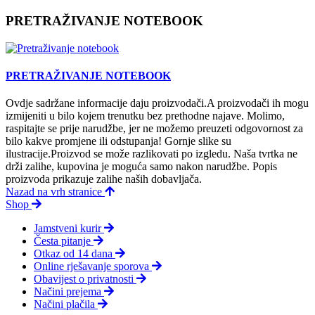
PRETRAŽIVANJE NOTEBOOK
PRETRAŽIVANJE NOTEBOOK
Ovdje sadržane informacije daju proizvodači.A proizvodači ih mogu
izmijeniti u bilo kojem trenutku bez prethodne najave. Molimo,
raspitajte se prije narudžbe, jer ne možemo preuzeti odgovornost za
bilo kakve promjene ili odstupanja! Gornje slike su
ilustracije.Proizvod se može razlikovati po izgledu. Naša tvrtka ne
drži zalihe, kupovina je moguća samo nakon narudžbe. Popis
proizvoda prikazuje zalihe naših dobavljača.
Nazad na vrh stranice
Shop
Jamstveni kurir
Česta pitanje
Otkaz od 14 dana
Online rješavanje sporova
Obavijest o privatnosti
Načini prejema
Načini plačila