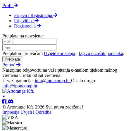
Profil
Prijava / Registracija
Prijaviti se
Registracija
Pretplata na newsletter
Pretplatom prihvaćam
Uvjete korištenja
i
Izjavu o zaštiti podataka
.
Pretplata
Pomoć
Nastojimo odgovoriti na vaša pitanja e-mailom tijekom radnog
vremena u roku od sat vremena!
U vezi garancije:
info@iponcomp.hr
Ostalo drugo:
info@iponcomp.hr
© Artorange Kft. 2026 Sva prava zadržana!
Impresija
Uvjeti i Odredbe