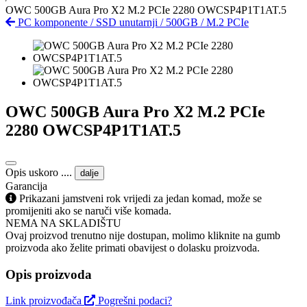
OWC 500GB Aura Pro X2 M.2 PCIe 2280 OWCSP4P1T1AT.5
PC komponente
/
SSD unutarnji
/
500GB
/
M.2 PCIe
OWC 500GB Aura Pro X2 M.2 PCIe
2280 OWCSP4P1T1AT.5
Opis uskoro ....
dalje
Garancija
Prikazani jamstveni rok vrijedi za jedan komad, može se
promijeniti ako se naruči više komada.
NEMA NA SKLADIŠTU
Ovaj proizvod trenutno nije dostupan, molimo kliknite na gumb
proizvoda ako želite primati obavijest o dolasku proizvoda.
Opis proizvoda
Link proizvođača
Pogrešni podaci?