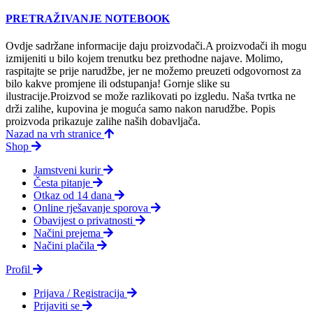
PRETRAŽIVANJE NOTEBOOK
Ovdje sadržane informacije daju proizvodači.A proizvodači ih mogu
izmijeniti u bilo kojem trenutku bez prethodne najave. Molimo,
raspitajte se prije narudžbe, jer ne možemo preuzeti odgovornost za
bilo kakve promjene ili odstupanja! Gornje slike su
ilustracije.Proizvod se može razlikovati po izgledu. Naša tvrtka ne
drži zalihe, kupovina je moguća samo nakon narudžbe. Popis
proizvoda prikazuje zalihe naših dobavljača.
Nazad na vrh stranice
Shop
Jamstveni kurir
Česta pitanje
Otkaz od 14 dana
Online rješavanje sporova
Obavijest o privatnosti
Načini prejema
Načini plačila
Profil
Prijava / Registracija
Prijaviti se