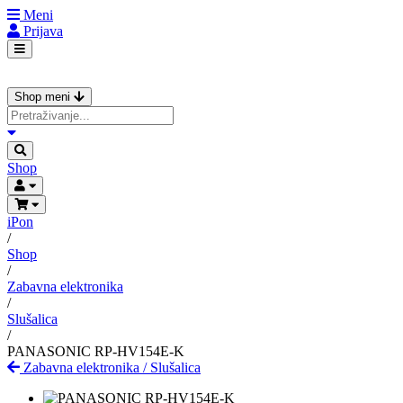
Meni
Prijava
Shop meni
Shop
iPon
/
Shop
/
Zabavna elektronika
/
Slušalica
/
PANASONIC RP-HV154E-K
Zabavna elektronika
/
Slušalica