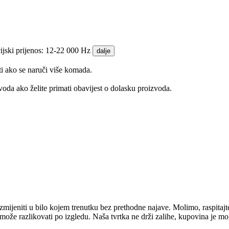
jski prijenos: 12-22 000 Hz
dalje
ti ako se naruči više komada.
oda ako želite primati obavijest o dolasku proizvoda.
mijeniti u bilo kojem trenutku bez prethodne najave. Molimo, raspitajt
e može razlikovati po izgledu. Naša tvrtka ne drži zalihe, kupovina je