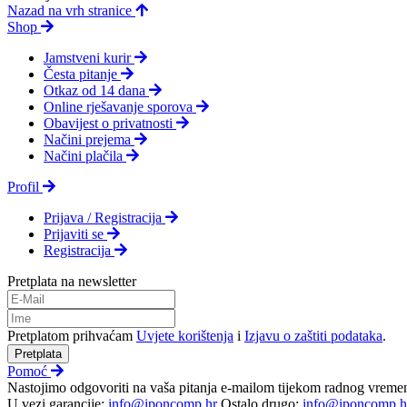
Nazad na vrh stranice
Shop
Jamstveni kurir
Česta pitanje
Otkaz od 14 dana
Online rješavanje sporova
Obavijest o privatnosti
Načini prejema
Načini plačila
Profil
Prijava / Registracija
Prijaviti se
Registracija
Pretplata na newsletter
Pretplatom prihvaćam
Uvjete korištenja
i
Izjavu o zaštiti podataka
.
Pretplata
Pomoć
Nastojimo odgovoriti na vaša pitanja e-mailom tijekom radnog vreme
U vezi garancije:
info@iponcomp.hr
Ostalo drugo:
info@iponcomp.h