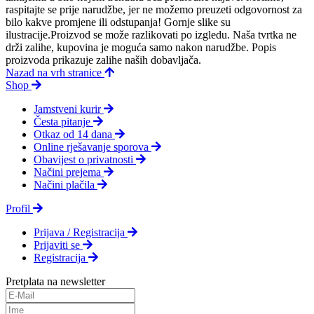
raspitajte se prije narudžbe, jer ne možemo preuzeti odgovornost za
bilo kakve promjene ili odstupanja! Gornje slike su
ilustracije.Proizvod se može razlikovati po izgledu. Naša tvrtka ne
drži zalihe, kupovina je moguća samo nakon narudžbe. Popis
proizvoda prikazuje zalihe naših dobavljača.
Nazad na vrh stranice
Shop
Jamstveni kurir
Česta pitanje
Otkaz od 14 dana
Online rješavanje sporova
Obavijest o privatnosti
Načini prejema
Načini plačila
Profil
Prijava / Registracija
Prijaviti se
Registracija
Pretplata na newsletter