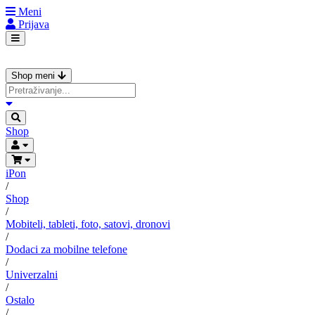
Meni
Prijava
Shop meni
Shop
iPon
/
Shop
/
Mobiteli, tableti, foto, satovi, dronovi
/
Dodaci za mobilne telefone
/
Univerzalni
/
Ostalo
/