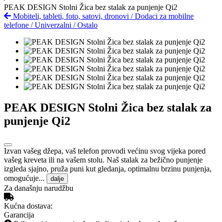
PEAK DESIGN Stolni Žica bez stalak za punjenje Qi2
Mobiteli, tableti, foto, satovi, dronovi
/
Dodaci za mobilne
telefone
/
Univerzalni
/
Ostalo
PEAK DESIGN Stolni Žica bez stalak za
punjenje Qi2
Izvan vašeg džepa, vaš telefon provodi većinu svog vijeka pored
vašeg kreveta ili na vašem stolu. Naš stalak za bežično punjenje
izgleda sjajno, pruža puni kut gledanja, optimalnu brzinu punjenja,
omogućuje...
dalje
Za današnju narudžbu
Kućna dostava:
Garancija