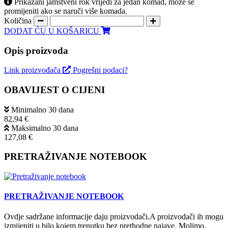
Prikazani jamstveni rok vrijedi za jedan komad, može se
promijeniti ako se naruči više komada.
Količina
DODAT ĆU U KOŠARICU
Opis proizvoda
Link proizvođača
Pogrešni podaci?
OBAVIJEST O CIJENI
Minimalno 30 dana
82,94 €
Maksimalno 30 dana
127,08 €
PRETRAŽIVANJE NOTEBOOK
PRETRAŽIVANJE NOTEBOOK
Ovdje sadržane informacije daju proizvodači.A proizvodači ih mogu
izmijeniti u bilo kojem trenutku bez prethodne najave. Molimo,