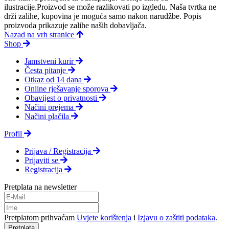
ilustracije.Proizvod se može razlikovati po izgledu. Naša tvrtka ne
drži zalihe, kupovina je moguća samo nakon narudžbe. Popis
proizvoda prikazuje zalihe naših dobavljača.
Nazad na vrh stranice
Shop
Jamstveni kurir
Česta pitanje
Otkaz od 14 dana
Online rješavanje sporova
Obavijest o privatnosti
Načini prejema
Načini plačila
Profil
Prijava / Registracija
Prijaviti se
Registracija
Pretplata na newsletter
Pretplatom prihvaćam
Uvjete korištenja
i
Izjavu o zaštiti podataka
.
Pretplata