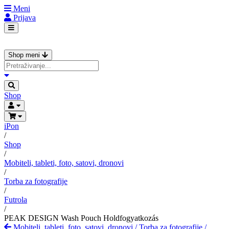
Meni
Prijava
Shop meni
Shop
iPon
/
Shop
/
Mobiteli, tableti, foto, satovi, dronovi
/
Torba za fotografije
/
Futrola
/
PEAK DESIGN Wash Pouch Holdfogyatkozás
Mobiteli, tableti, foto, satovi, dronovi
/
Torba za fotografije
/