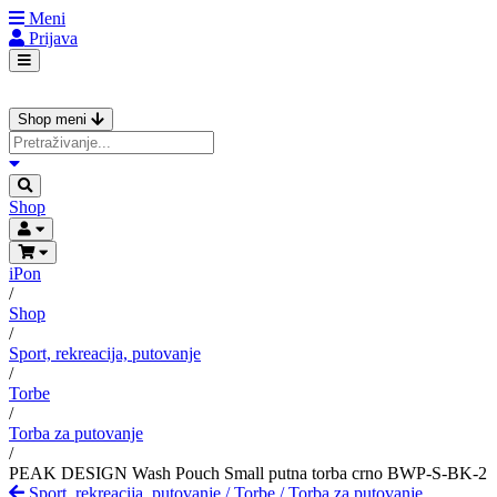
Meni
Prijava
Shop meni
Shop
iPon
/
Shop
/
Sport, rekreacija, putovanje
/
Torbe
/
Torba za putovanje
/
PEAK DESIGN Wash Pouch Small putna torba crno BWP-S-BK-2
Sport, rekreacija, putovanje
/
Torbe
/
Torba za putovanje