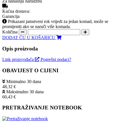
Za današnju narudžbu
Kućna dostava:
Garancija
Prikazani jamstveni rok vrijedi za jedan komad, može se
promijeniti ako se naruči više komada.
Količina
DODAT ĆU U KOŠARICU
Opis proizvoda
Link proizvođača
Pogrešni podaci?
OBAVIJEST O CIJENI
Minimalno 30 dana
48,32 €
Maksimalno 30 dana
60,43 €
PRETRAŽIVANJE NOTEBOOK