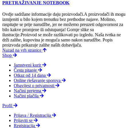
PRETRAŽIVANJE NOTEBOOK
Ovdje sadržane informacije daju proizvodači.A proizvodači ih mogu
izmijeniti u bilo kojem trenutku bez prethodne najave. Molimo,
raspitajte se prije narudžbe, jer ne možemo preuzeti odgovornost za
bilo kakve promjene ili odstupanja! Gornje slike su
ilustracije.Proizvod se može razlikovati po izgledu. Naša tvrtka ne
drži zalihe, kupovina je moguća samo nakon narudžbe. Popis
proizvoda prikazuje zalihe naših dobavljača.
Nazad na vrh stranice
Shop
Jamstveni kurir
Česta pitanje
Otkaz od 14 dana
Online rješavanje sporova
Obavijest o privatnosti
Načini prejema
Načini plačila
Profil
Prijava / Registracija
Prijaviti se
Registracija