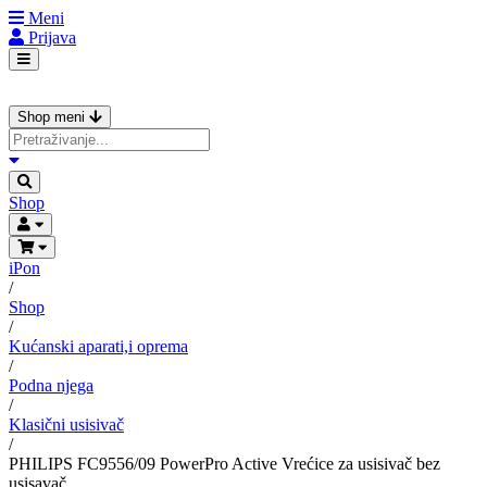
Meni
Prijava
Shop meni
Shop
iPon
/
Shop
/
Kućanski aparati,i oprema
/
Podna njega
/
Klasični usisivač
/
PHILIPS FC9556/09 PowerPro Active Vrećice za usisivač bez
usisavač