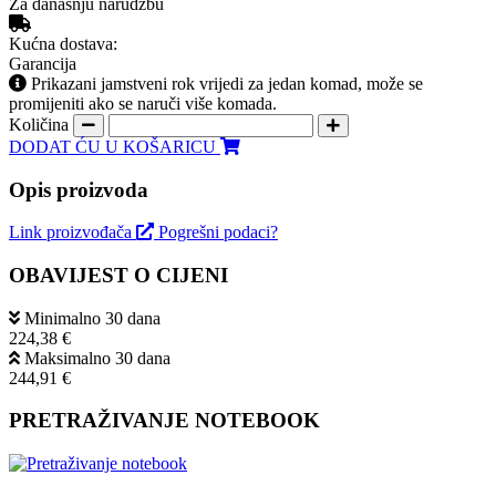
Za današnju narudžbu
Kućna dostava:
Garancija
Prikazani jamstveni rok vrijedi za jedan komad, može se
promijeniti ako se naruči više komada.
Količina
DODAT ĆU U KOŠARICU
Opis proizvoda
Link proizvođača
Pogrešni podaci?
OBAVIJEST O CIJENI
Minimalno 30 dana
224,38 €
Maksimalno 30 dana
244,91 €
PRETRAŽIVANJE NOTEBOOK