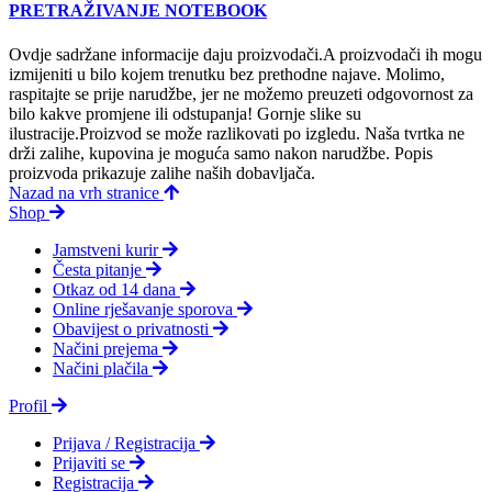
PRETRAŽIVANJE NOTEBOOK
Ovdje sadržane informacije daju proizvodači.A proizvodači ih mogu
izmijeniti u bilo kojem trenutku bez prethodne najave. Molimo,
raspitajte se prije narudžbe, jer ne možemo preuzeti odgovornost za
bilo kakve promjene ili odstupanja! Gornje slike su
ilustracije.Proizvod se može razlikovati po izgledu. Naša tvrtka ne
drži zalihe, kupovina je moguća samo nakon narudžbe. Popis
proizvoda prikazuje zalihe naših dobavljača.
Nazad na vrh stranice
Shop
Jamstveni kurir
Česta pitanje
Otkaz od 14 dana
Online rješavanje sporova
Obavijest o privatnosti
Načini prejema
Načini plačila
Profil
Prijava / Registracija
Prijaviti se
Registracija