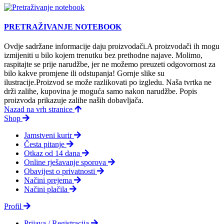
PRETRAŽIVANJE NOTEBOOK
Ovdje sadržane informacije daju proizvodači.A proizvodači ih mogu
izmijeniti u bilo kojem trenutku bez prethodne najave. Molimo,
raspitajte se prije narudžbe, jer ne možemo preuzeti odgovornost za
bilo kakve promjene ili odstupanja! Gornje slike su
ilustracije.Proizvod se može razlikovati po izgledu. Naša tvrtka ne
drži zalihe, kupovina je moguća samo nakon narudžbe. Popis
proizvoda prikazuje zalihe naših dobavljača.
Nazad na vrh stranice
Shop
Jamstveni kurir
Česta pitanje
Otkaz od 14 dana
Online rješavanje sporova
Obavijest o privatnosti
Načini prejema
Načini plačila
Profil
Prijava / Registracija