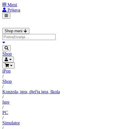
Meni
Prijava
Shop meni
Shop
iPon
/
Shop
/
Konzola, igra, dječja igra, škola
/
Igre
/
PC
/
Simulator
/