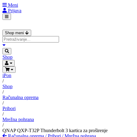
Meni
Prijava
Shop meni
Shop
iPon
/
Shop
/
Računalna oprema
/
Pribori
/
Mrežna pohrana
/
QNAP QXP-T32P Thunderbolt 3 kartica za proširenje
Računalna oprema
/
Pribori
/
Mrežna pohrana