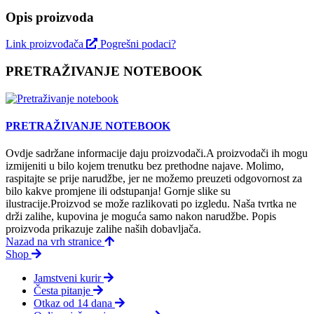
Opis proizvoda
Link proizvođača
Pogrešni podaci?
PRETRAŽIVANJE NOTEBOOK
PRETRAŽIVANJE NOTEBOOK
Ovdje sadržane informacije daju proizvodači.A proizvodači ih mogu
izmijeniti u bilo kojem trenutku bez prethodne najave. Molimo,
raspitajte se prije narudžbe, jer ne možemo preuzeti odgovornost za
bilo kakve promjene ili odstupanja! Gornje slike su
ilustracije.Proizvod se može razlikovati po izgledu. Naša tvrtka ne
drži zalihe, kupovina je moguća samo nakon narudžbe. Popis
proizvoda prikazuje zalihe naših dobavljača.
Nazad na vrh stranice
Shop
Jamstveni kurir
Česta pitanje
Otkaz od 14 dana