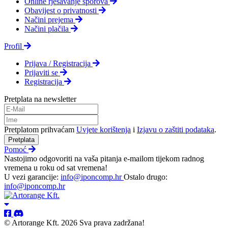
Online rješavanje sporova
Obavijest o privatnosti
Načini prejema
Načini plačila
Profil
Prijava / Registracija
Prijaviti se
Registracija
Pretplata na newsletter
Pretplatom prihvaćam
Uvjete korištenja
i
Izjavu o zaštiti podataka
.
Pretplata
Pomoć
Nastojimo odgovoriti na vaša pitanja e-mailom tijekom radnog
vremena u roku od sat vremena!
U vezi garancije:
info@iponcomp.hr
Ostalo drugo:
info@iponcomp.hr
© Artorange Kft. 2026 Sva prava zadržana!