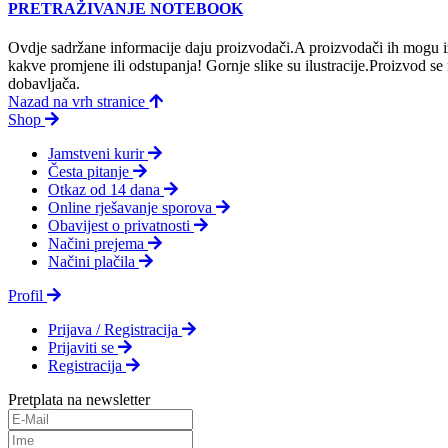
PRETRAŽIVANJE NOTEBOOK
Ovdje sadržane informacije daju proizvodači.A proizvodači ih mogu iz
kakve promjene ili odstupanja! Gornje slike su ilustracije.Proizvod s
dobavljača.
Nazad na vrh stranice
Shop
Jamstveni kurir
Česta pitanje
Otkaz od 14 dana
Online rješavanje sporova
Obavijest o privatnosti
Načini prejema
Načini plačila
Profil
Prijava / Registracija
Prijaviti se
Registracija
Pretplata na newsletter