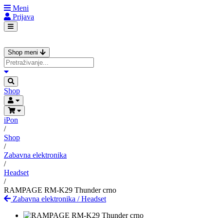
Meni
Prijava
Shop meni
Shop
iPon
/
Shop
/
Zabavna elektronika
/
Headset
/
RAMPAGE RM-K29 Thunder crno
Zabavna elektronika
/
Headset