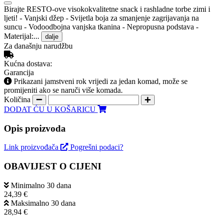
Birajte RESTO-ove visokokvalitetne snack i rashladne torbe zimi i
ljeti! - Vanjski džep - Svijetla boja za smanjenje zagrijavanja na
suncu - Vodoodbojna vanjska tkanina - Nepropusna podstava -
Materijal:...
dalje
Za današnju narudžbu
Kućna dostava:
Garancija
Prikazani jamstveni rok vrijedi za jedan komad, može se
promijeniti ako se naruči više komada.
Količina
DODAT ĆU U KOŠARICU
Opis proizvoda
Link proizvođača
Pogrešni podaci?
OBAVIJEST O CIJENI
Minimalno 30 dana
24,39 €
Maksimalno 30 dana
28,94 €