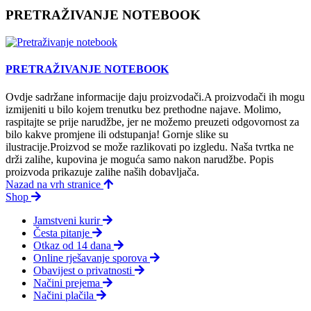
PRETRAŽIVANJE NOTEBOOK
PRETRAŽIVANJE NOTEBOOK
Ovdje sadržane informacije daju proizvodači.A proizvodači ih mogu
izmijeniti u bilo kojem trenutku bez prethodne najave. Molimo,
raspitajte se prije narudžbe, jer ne možemo preuzeti odgovornost za
bilo kakve promjene ili odstupanja! Gornje slike su
ilustracije.Proizvod se može razlikovati po izgledu. Naša tvrtka ne
drži zalihe, kupovina je moguća samo nakon narudžbe. Popis
proizvoda prikazuje zalihe naših dobavljača.
Nazad na vrh stranice
Shop
Jamstveni kurir
Česta pitanje
Otkaz od 14 dana
Online rješavanje sporova
Obavijest o privatnosti
Načini prejema
Načini plačila