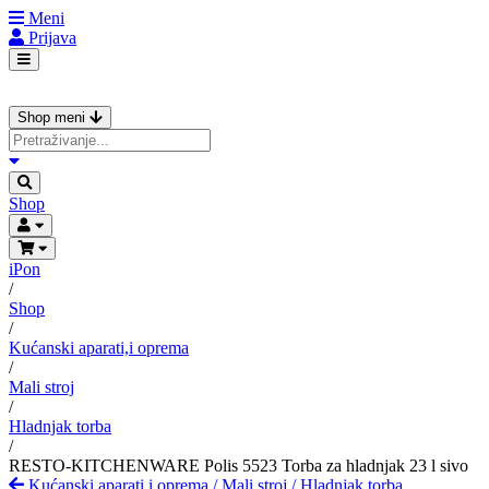
Meni
Prijava
Shop meni
Shop
iPon
/
Shop
/
Kućanski aparati,i oprema
/
Mali stroj
/
Hladnjak torba
/
RESTO-KITCHENWARE Polis 5523 Torba za hladnjak 23 l sivo
Kućanski aparati,i oprema
/
Mali stroj
/
Hladnjak torba