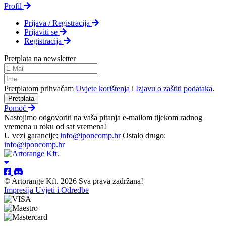
Profil
Prijava / Registracija
Prijaviti se
Registracija
Pretplata na newsletter
Pretplatom prihvaćam
Uvjete korištenja
i
Izjavu o zaštiti podataka
.
Pretplata
Pomoć
Nastojimo odgovoriti na vaša pitanja e-mailom tijekom radnog
vremena u roku od sat vremena!
U vezi garancije:
info@iponcomp.hr
Ostalo drugo:
info@iponcomp.hr
© Artorange Kft. 2026 Sva prava zadržana!
Impresija
Uvjeti i Odredbe