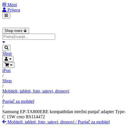
Meni
Prijava
Shop meni
Shop
iPon
/
Shop
/
Mobiteli, tableti, foto, satovi, dronovi
/
Punjač za mobitel
/
Samsung EP-TA800EBE kompatibilan mrežni punjač adapter Type-
C 15W crno RS114472
Mobiteli, tableti, foto, satovi, dronovi
/
Punjač za mobitel