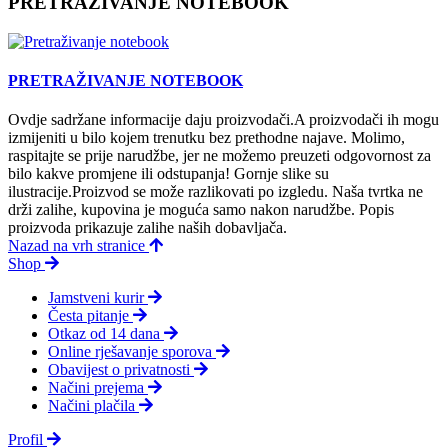
PRETRAŽIVANJE NOTEBOOK
PRETRAŽIVANJE NOTEBOOK
Ovdje sadržane informacije daju proizvodači.A proizvodači ih mogu
izmijeniti u bilo kojem trenutku bez prethodne najave. Molimo,
raspitajte se prije narudžbe, jer ne možemo preuzeti odgovornost za
bilo kakve promjene ili odstupanja! Gornje slike su
ilustracije.Proizvod se može razlikovati po izgledu. Naša tvrtka ne
drži zalihe, kupovina je moguća samo nakon narudžbe. Popis
proizvoda prikazuje zalihe naših dobavljača.
Nazad na vrh stranice
Shop
Jamstveni kurir
Česta pitanje
Otkaz od 14 dana
Online rješavanje sporova
Obavijest o privatnosti
Načini prejema
Načini plačila
Profil