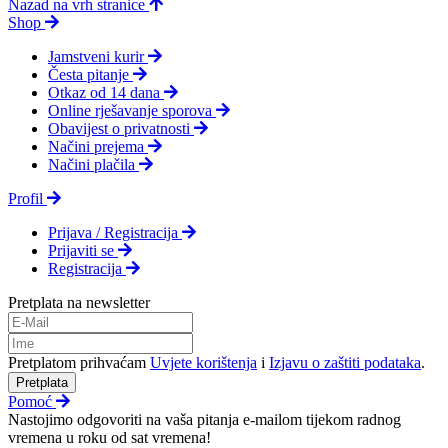
Nazad na vrh stranice
Shop
Jamstveni kurir
Česta pitanje
Otkaz od 14 dana
Online rješavanje sporova
Obavijest o privatnosti
Načini prejema
Načini plačila
Profil
Prijava / Registracija
Prijaviti se
Registracija
Pretplata na newsletter
Pretplatom prihvaćam
Uvjete korištenja
i
Izjavu o zaštiti podataka
.
Pretplata
Pomoć
Nastojimo odgovoriti na vaša pitanja e-mailom tijekom radnog
vremena u roku od sat vremena!