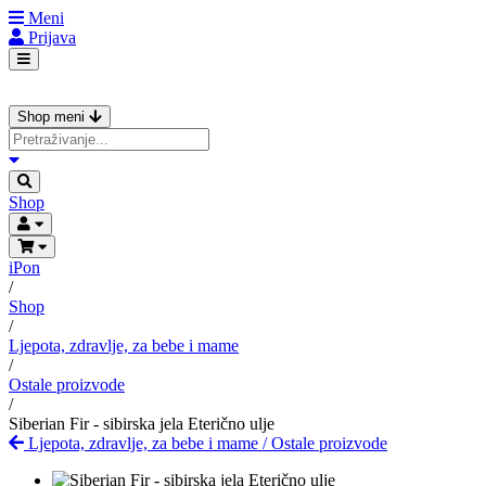
Meni
Prijava
Shop meni
Shop
iPon
/
Shop
/
Ljepota, zdravlje, za bebe i mame
/
Ostale proizvode
/
Siberian Fir - sibirska jela Eterično ulje
Ljepota, zdravlje, za bebe i mame
/
Ostale proizvode