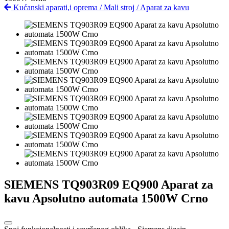
Kućanski aparati,i oprema
/
Mali stroj
/
Aparat za kavu
SIEMENS TQ903R09 EQ900 Aparat za
kavu Apsolutno automata 1500W Crno