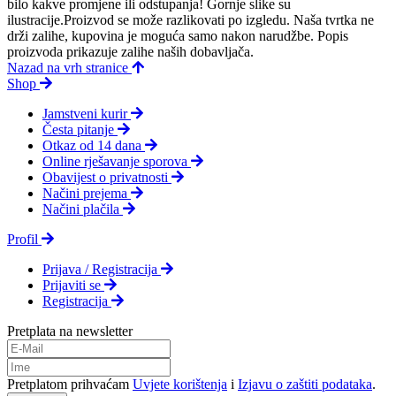
bilo kakve promjene ili odstupanja! Gornje slike su
ilustracije.Proizvod se može razlikovati po izgledu. Naša tvrtka ne
drži zalihe, kupovina je moguća samo nakon narudžbe. Popis
proizvoda prikazuje zalihe naših dobavljača.
Nazad na vrh stranice
Shop
Jamstveni kurir
Česta pitanje
Otkaz od 14 dana
Online rješavanje sporova
Obavijest o privatnosti
Načini prejema
Načini plačila
Profil
Prijava / Registracija
Prijaviti se
Registracija
Pretplata na newsletter
Pretplatom prihvaćam
Uvjete korištenja
i
Izjavu o zaštiti podataka
.