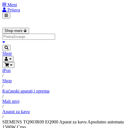
Meni
Prijava
Shop meni
Shop
iPon
/
Shop
/
Kućanski aparati,i oprema
/
Mali stroj
/
Aparat za kavu
/
SIEMENS TQ903R09 EQ900 Aparat za kavu Apsolutno automata
1500W Crno