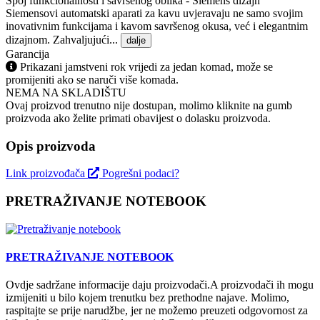
Spoj funkcionalnosti i savršenog oblika - Siemens dizajn
Siemensovi automatski aparati za kavu uvjeravaju ne samo svojim
inovativnim funkcijama i kavom savršenog okusa, već i elegantnim
dizajnom. Zahvaljujući...
dalje
Garancija
Prikazani jamstveni rok vrijedi za jedan komad, može se
promijeniti ako se naruči više komada.
NEMA NA SKLADIŠTU
Ovaj proizvod trenutno nije dostupan, molimo kliknite na gumb
proizvoda ako želite primati obavijest o dolasku proizvoda.
Opis proizvoda
Link proizvođača
Pogrešni podaci?
PRETRAŽIVANJE NOTEBOOK
PRETRAŽIVANJE NOTEBOOK
Ovdje sadržane informacije daju proizvodači.A proizvodači ih mogu
izmijeniti u bilo kojem trenutku bez prethodne najave. Molimo,
raspitajte se prije narudžbe, jer ne možemo preuzeti odgovornost za