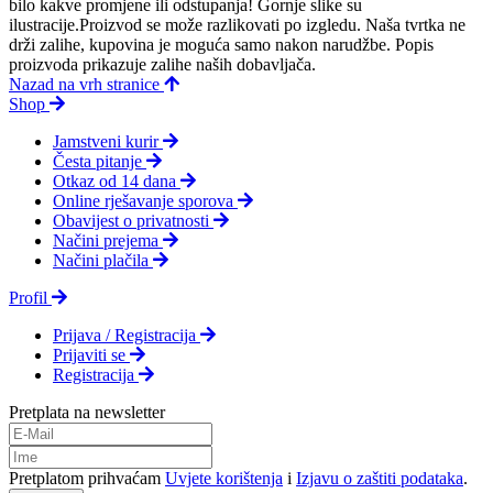
bilo kakve promjene ili odstupanja! Gornje slike su
ilustracije.Proizvod se može razlikovati po izgledu. Naša tvrtka ne
drži zalihe, kupovina je moguća samo nakon narudžbe. Popis
proizvoda prikazuje zalihe naših dobavljača.
Nazad na vrh stranice
Shop
Jamstveni kurir
Česta pitanje
Otkaz od 14 dana
Online rješavanje sporova
Obavijest o privatnosti
Načini prejema
Načini plačila
Profil
Prijava / Registracija
Prijaviti se
Registracija
Pretplata na newsletter
Pretplatom prihvaćam
Uvjete korištenja
i
Izjavu o zaštiti podataka
.