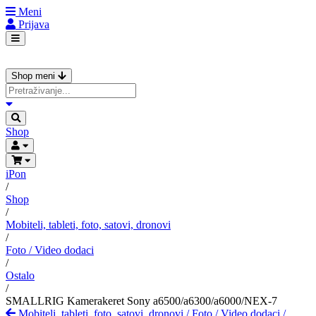
Meni
Prijava
Shop meni
Shop
iPon
/
Shop
/
Mobiteli, tableti, foto, satovi, dronovi
/
Foto / Video dodaci
/
Ostalo
/
SMALLRIG Kamerakeret Sony a6500/a6300/a6000/NEX-7
Mobiteli, tableti, foto, satovi, dronovi
/
Foto / Video dodaci
/