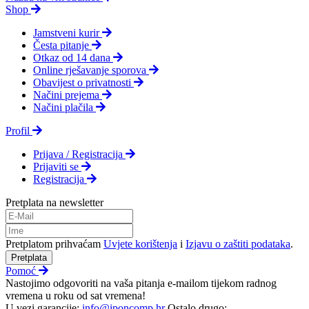
Shop
Jamstveni kurir
Česta pitanje
Otkaz od 14 dana
Online rješavanje sporova
Obavijest o privatnosti
Načini prejema
Načini plačila
Profil
Prijava / Registracija
Prijaviti se
Registracija
Pretplata na newsletter
Pretplatom prihvaćam
Uvjete korištenja
i
Izjavu o zaštiti podataka
.
Pretplata
Pomoć
Nastojimo odgovoriti na vaša pitanja e-mailom tijekom radnog
vremena u roku od sat vremena!
U vezi garancije:
info@iponcomp.hr
Ostalo drugo: