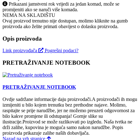
Prikazani jamstveni rok vrijedi za jedan komad, može se
promijeniti ako se naruči više komada.
NEMA NA SKLADIŠTU
Ovaj proizvod trenutno nije dostupan, molimo kliknite na gumb
proizvoda ako želite primati obavijest o dolasku proizvoda.
Opis proizvoda
Link proizvođača
Pogrešni podaci?
PRETRAŽIVANJE NOTEBOOK
PRETRAŽIVANJE NOTEBOOK
Ovdje sadržane informacije daju proizvodači.A proizvodači ih mogu
izmijeniti u bilo kojem trenutku bez prethodne najave. Molimo,
raspitajte se prije narudžbe, jer ne možemo preuzeti odgovornost za
bilo kakve promjene ili odstupanja! Gornje slike su
ilustracije.Proizvod se može razlikovati po izgledu. Naša tvrtka ne
drži zalihe, kupovina je moguća samo nakon narudžbe. Popis
proizvoda prikazuje zalihe naših dobavljača.
Nazad na vrh stranice