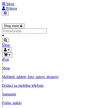
Meni
Prijava
Shop meni
Shop
iPon
/
Shop
/
Mobiteli, tableti, foto, satovi, dronovi
/
Dodaci za mobilne telefone
/
Samsung
/
Folija, staklo
/