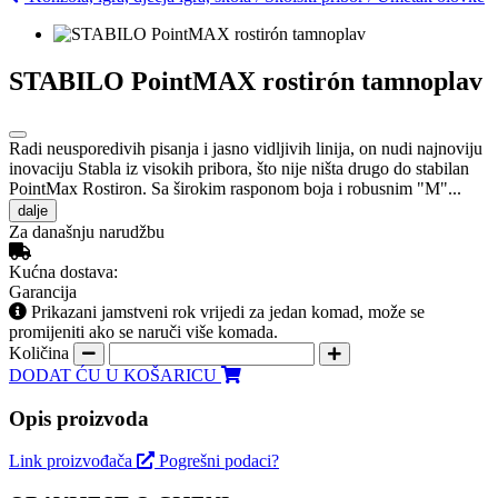
STABILO PointMAX rostirón tamnoplav
Radi neusporedivih pisanja i jasno vidljivih linija, on nudi najnoviju
inovaciju Stabla iz visokih pribora, što nije ništa drugo do stabilan
PointMax Rostiron. Sa širokim rasponom boja i robusnim "M"...
dalje
Za današnju narudžbu
Kućna dostava:
Garancija
Prikazani jamstveni rok vrijedi za jedan komad, može se
promijeniti ako se naruči više komada.
Količina
DODAT ĆU U KOŠARICU
Opis proizvoda
Link proizvođača
Pogrešni podaci?