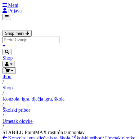
Meni
Prijava
Shop meni
Shop
iPon
/
Shop
/
Konzola, igra, dječja igra, škola
/
Školski pribor
/
Umetak olovke
/
STABILO PointMAX rostirón tamnoplav
Konzola, igra, dječja igra, škola
/
Školski pribor
/
Umetak olovke