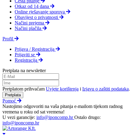
Česta pitanje
Otkaz od 14 dana
Online rješavanje sporova
Obavijest o privatnosti
Načini prejema
Načini plačila
Profil
Prijava / Registracija
Prijaviti se
Registracija
Pretplata na newsletter
Pretplatom prihvaćam
Uvjete korištenja
i
Izjavu o zaštiti podataka
.
Pretplata
Pomoć
Nastojimo odgovoriti na vaša pitanja e-mailom tijekom radnog
vremena u roku od sat vremena!
U vezi garancije:
info@iponcomp.hr
Ostalo drugo:
info@iponcomp.hr