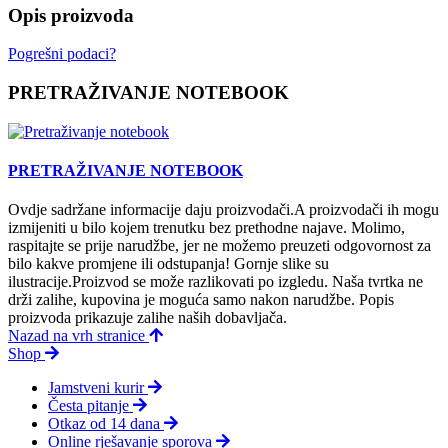
Opis proizvoda
Pogrešni podaci?
PRETRAŽIVANJE NOTEBOOK
PRETRAŽIVANJE NOTEBOOK
Ovdje sadržane informacije daju proizvodači.A proizvodači ih mogu
izmijeniti u bilo kojem trenutku bez prethodne najave. Molimo,
raspitajte se prije narudžbe, jer ne možemo preuzeti odgovornost za
bilo kakve promjene ili odstupanja! Gornje slike su
ilustracije.Proizvod se može razlikovati po izgledu. Naša tvrtka ne
drži zalihe, kupovina je moguća samo nakon narudžbe. Popis
proizvoda prikazuje zalihe naših dobavljača.
Nazad na vrh stranice
Shop
Jamstveni kurir
Česta pitanje
Otkaz od 14 dana
Online rješavanje sporova