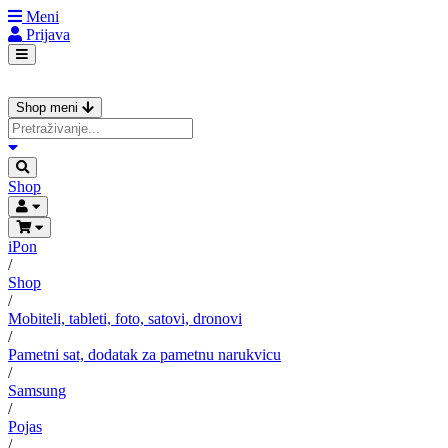
Meni
Prijava
Shop meni
Shop
iPon
/
Shop
/
Mobiteli, tableti, foto, satovi, dronovi
/
Pametni sat, dodatak za pametnu narukvicu
/
Samsung
/
Pojas
/