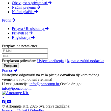
Obavijest o privatnosti
Načini prejema
Načini plačila
Profil
Prijava / Registracija
Prijaviti se
Registracija
Pretplata na newsletter
Pretplatom prihvaćam
Uvjete korištenja
i
Izjavu o zaštiti podataka
.
Pretplata
Pomoć
Nastojimo odgovoriti na vaša pitanja e-mailom tijekom radnog
vremena u roku od sat vremena!
U vezi garancije:
info@iponcomp.hr
Ostalo drugo:
info@iponcomp.hr
© Artorange Kft. 2026 Sva prava zadržana!
Impresija
Uvjeti i Odredbe