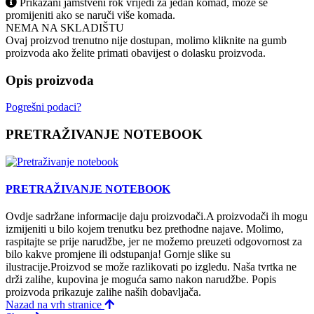
Prikazani jamstveni rok vrijedi za jedan komad, može se
promijeniti ako se naruči više komada.
NEMA NA SKLADIŠTU
Ovaj proizvod trenutno nije dostupan, molimo kliknite na gumb
proizvoda ako želite primati obavijest o dolasku proizvoda.
Opis proizvoda
Pogrešni podaci?
PRETRAŽIVANJE NOTEBOOK
PRETRAŽIVANJE NOTEBOOK
Ovdje sadržane informacije daju proizvodači.A proizvodači ih mogu
izmijeniti u bilo kojem trenutku bez prethodne najave. Molimo,
raspitajte se prije narudžbe, jer ne možemo preuzeti odgovornost za
bilo kakve promjene ili odstupanja! Gornje slike su
ilustracije.Proizvod se može razlikovati po izgledu. Naša tvrtka ne
drži zalihe, kupovina je moguća samo nakon narudžbe. Popis
proizvoda prikazuje zalihe naših dobavljača.
Nazad na vrh stranice