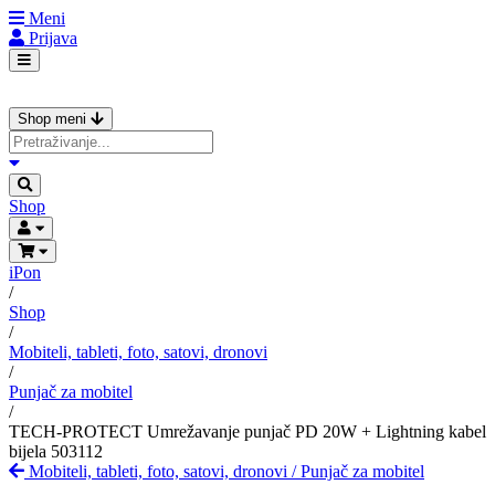
Meni
Prijava
Shop meni
Shop
iPon
/
Shop
/
Mobiteli, tableti, foto, satovi, dronovi
/
Punjač za mobitel
/
TECH-PROTECT Umrežavanje punjač PD 20W + Lightning kabel
bijela 503112
Mobiteli, tableti, foto, satovi, dronovi
/
Punjač za mobitel