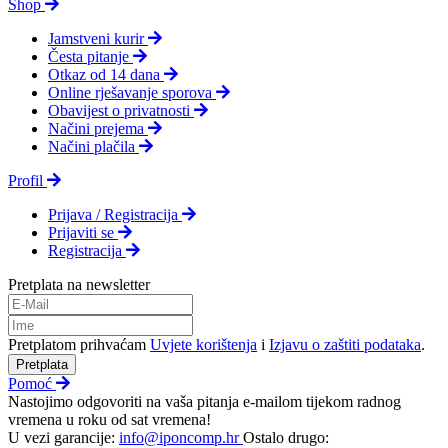
Shop
Jamstveni kurir
Česta pitanje
Otkaz od 14 dana
Online rješavanje sporova
Obavijest o privatnosti
Načini prejema
Načini plačila
Profil
Prijava / Registracija
Prijaviti se
Registracija
Pretplata na newsletter
Pretplatom prihvaćam
Uvjete korištenja
i
Izjavu o zaštiti podataka
.
Pretplata
Pomoć
Nastojimo odgovoriti na vaša pitanja e-mailom tijekom radnog
vremena u roku od sat vremena!
U vezi garancije:
info@iponcomp.hr
Ostalo drugo: