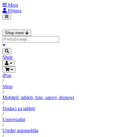
Meni
Prijava
Shop meni
Shop
iPon
/
Shop
/
Mobiteli, tableti, foto, satovi, dronovi
/
Dodaci za tableti
/
Univerzalni
/
Uređaj automobila
/