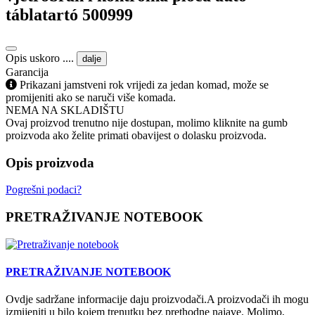
táblatartó 500999
Opis uskoro ....
dalje
Garancija
Prikazani jamstveni rok vrijedi za jedan komad, može se
promijeniti ako se naruči više komada.
NEMA NA SKLADIŠTU
Ovaj proizvod trenutno nije dostupan, molimo kliknite na gumb
proizvoda ako želite primati obavijest o dolasku proizvoda.
Opis proizvoda
Pogrešni podaci?
PRETRAŽIVANJE NOTEBOOK
PRETRAŽIVANJE NOTEBOOK
Ovdje sadržane informacije daju proizvodači.A proizvodači ih mogu
izmijeniti u bilo kojem trenutku bez prethodne najave. Molimo,