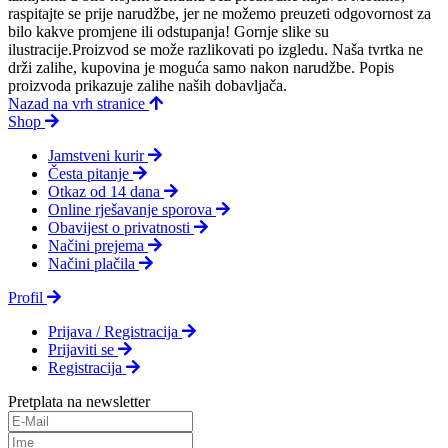
raspitajte se prije narudžbe, jer ne možemo preuzeti odgovornost za
bilo kakve promjene ili odstupanja! Gornje slike su
ilustracije.Proizvod se može razlikovati po izgledu. Naša tvrtka ne
drži zalihe, kupovina je moguća samo nakon narudžbe. Popis
proizvoda prikazuje zalihe naših dobavljača.
Nazad na vrh stranice
Shop
Jamstveni kurir
Česta pitanje
Otkaz od 14 dana
Online rješavanje sporova
Obavijest o privatnosti
Načini prejema
Načini plačila
Profil
Prijava / Registracija
Prijaviti se
Registracija
Pretplata na newsletter