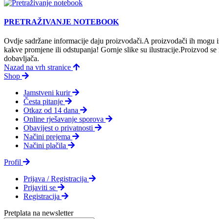
PRETRAŽIVANJE NOTEBOOK
Ovdje sadržane informacije daju proizvodači.A proizvodači ih mogu iz
kakve promjene ili odstupanja! Gornje slike su ilustracije.Proizvod s
dobavljača.
Nazad na vrh stranice
Shop
Jamstveni kurir
Česta pitanje
Otkaz od 14 dana
Online rješavanje sporova
Obavijest o privatnosti
Načini prejema
Načini plačila
Profil
Prijava / Registracija
Prijaviti se
Registracija
Pretplata na newsletter