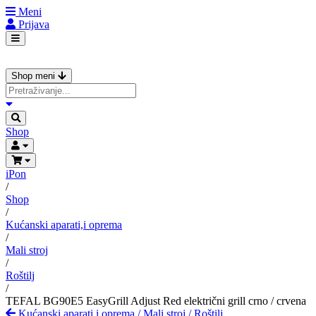
Meni
Prijava
Shop meni
Shop
iPon
/
Shop
/
Kućanski aparati,i oprema
/
Mali stroj
/
Roštilj
/
TEFAL BG90E5 EasyGrill Adjust Red električni grill crno / crvena
Kućanski aparati,i oprema
/
Mali stroj
/
Roštilj