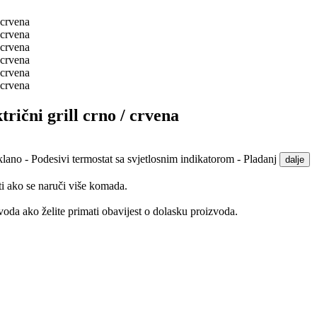
ični grill crno / crvena
klano - Podesivi termostat sa svjetlosnim indikatorom - Pladanj
dalje
ti ako se naruči više komada.
oda ako želite primati obavijest o dolasku proizvoda.