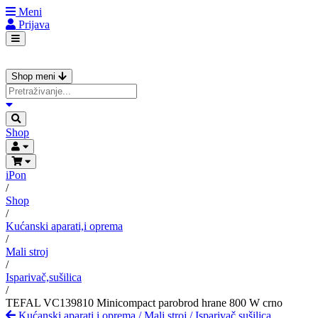
Meni
Prijava
Shop meni
Shop
iPon
/
Shop
/
Kućanski aparati,i oprema
/
Mali stroj
/
Isparivač,sušilica
/
TEFAL VC139810 Minicompact parobrod hrane 800 W crno
Kućanski aparati,i oprema
/
Mali stroj
/
Isparivač,sušilica