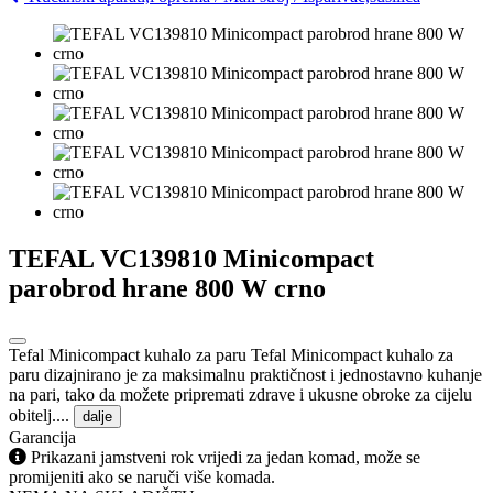
TEFAL VC139810 Minicompact
parobrod hrane 800 W crno
Tefal Minicompact kuhalo za paru Tefal Minicompact kuhalo za
paru dizajnirano je za maksimalnu praktičnost i jednostavno kuhanje
na pari, tako da možete pripremati zdrave i ukusne obroke za cijelu
obitelj....
dalje
Garancija
Prikazani jamstveni rok vrijedi za jedan komad, može se
promijeniti ako se naruči više komada.