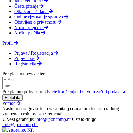
Jamstveni kurir
Česta pitanje
Otkaz od 14 dana
Online rješavanje sporova
Obavijest o privatnosti
Načini prejema
Načini plačila
Profil
Prijava / Registracija
Prijaviti se
Registracija
Pretplata na newsletter
Pretplatom prihvaćam
Uvjete korištenja
i
Izjavu o zaštiti podataka
.
Pretplata
Pomoć
Nastojimo odgovoriti na vaša pitanja e-mailom tijekom radnog
vremena u roku od sat vremena!
U vezi garancije:
info@iponcomp.hr
Ostalo drugo:
info@iponcomp.hr