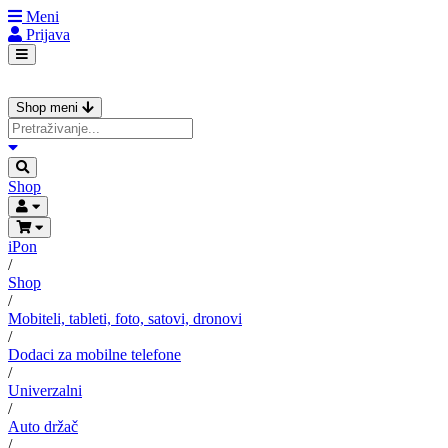
Meni
Prijava
Shop meni
Shop
iPon
/
Shop
/
Mobiteli, tableti, foto, satovi, dronovi
/
Dodaci za mobilne telefone
/
Univerzalni
/
Auto držač
/