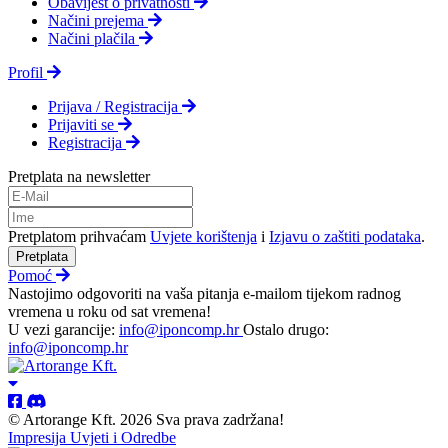
Obavijest o privatnosti
Načini prejema
Načini plačila
Profil
Prijava / Registracija
Prijaviti se
Registracija
Pretplata na newsletter
Pretplatom prihvaćam
Uvjete korištenja
i
Izjavu o zaštiti podataka
.
Pretplata
Pomoć
Nastojimo odgovoriti na vaša pitanja e-mailom tijekom radnog
vremena u roku od sat vremena!
U vezi garancije:
info@iponcomp.hr
Ostalo drugo:
info@iponcomp.hr
© Artorange Kft. 2026 Sva prava zadržana!
Impresija
Uvjeti i Odredbe