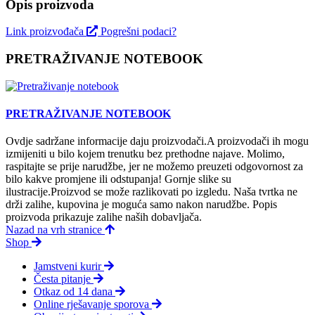
Opis proizvoda
Link proizvođača
Pogrešni podaci?
PRETRAŽIVANJE NOTEBOOK
PRETRAŽIVANJE NOTEBOOK
Ovdje sadržane informacije daju proizvodači.A proizvodači ih mogu
izmijeniti u bilo kojem trenutku bez prethodne najave. Molimo,
raspitajte se prije narudžbe, jer ne možemo preuzeti odgovornost za
bilo kakve promjene ili odstupanja! Gornje slike su
ilustracije.Proizvod se može razlikovati po izgledu. Naša tvrtka ne
drži zalihe, kupovina je moguća samo nakon narudžbe. Popis
proizvoda prikazuje zalihe naših dobavljača.
Nazad na vrh stranice
Shop
Jamstveni kurir
Česta pitanje
Otkaz od 14 dana
Online rješavanje sporova