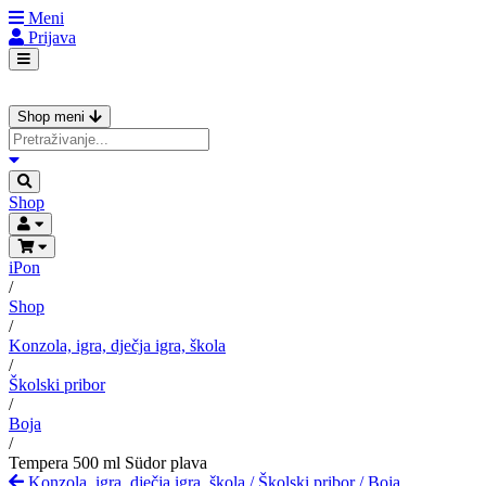
Meni
Prijava
Shop meni
Shop
iPon
/
Shop
/
Konzola, igra, dječja igra, škola
/
Školski pribor
/
Boja
/
Tempera 500 ml Südor plava
Konzola, igra, dječja igra, škola
/
Školski pribor
/
Boja