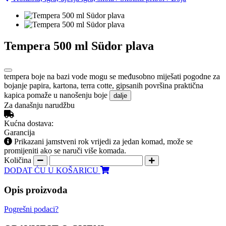
Tempera 500 ml Südor plava
tempera boje na bazi vode mogu se međusobno miješati pogodne za
bojanje papira, kartona, terra cotte, gipsanih površina praktična
kapica pomaže u nanošenju boje
dalje
Za današnju narudžbu
Kućna dostava:
Garancija
Prikazani jamstveni rok vrijedi za jedan komad, može se
promijeniti ako se naruči više komada.
Količina
DODAT ĆU U KOŠARICU
Opis proizvoda
Pogrešni podaci?