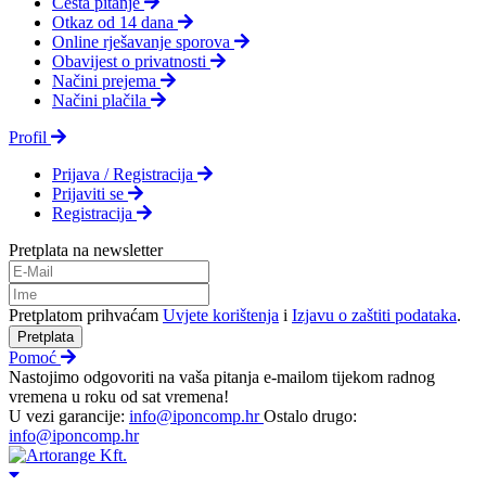
Česta pitanje
Otkaz od 14 dana
Online rješavanje sporova
Obavijest o privatnosti
Načini prejema
Načini plačila
Profil
Prijava / Registracija
Prijaviti se
Registracija
Pretplata na newsletter
Pretplatom prihvaćam
Uvjete korištenja
i
Izjavu o zaštiti podataka
.
Pretplata
Pomoć
Nastojimo odgovoriti na vaša pitanja e-mailom tijekom radnog
vremena u roku od sat vremena!
U vezi garancije:
info@iponcomp.hr
Ostalo drugo:
info@iponcomp.hr