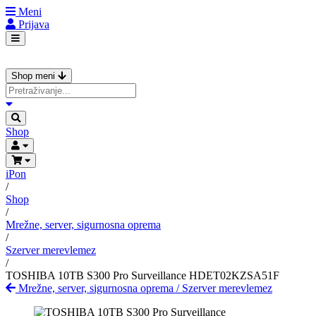
Meni
Prijava
Shop meni
Shop
iPon
/
Shop
/
Mrežne, server, sigurnosna oprema
/
Szerver merevlemez
/
TOSHIBA 10TB S300 Pro Surveillance HDET02KZSA51F
Mrežne, server, sigurnosna oprema
/
Szerver merevlemez