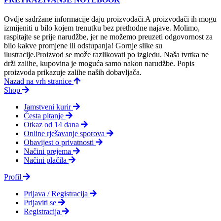
Ovdje sadržane informacije daju proizvodači.A proizvodači ih mogu
izmijeniti u bilo kojem trenutku bez prethodne najave. Molimo,
raspitajte se prije narudžbe, jer ne možemo preuzeti odgovornost za
bilo kakve promjene ili odstupanja! Gornje slike su
ilustracije.Proizvod se može razlikovati po izgledu. Naša tvrtka ne
drži zalihe, kupovina je moguća samo nakon narudžbe. Popis
proizvoda prikazuje zalihe naših dobavljača.
Nazad na vrh stranice
Shop
Jamstveni kurir
Česta pitanje
Otkaz od 14 dana
Online rješavanje sporova
Obavijest o privatnosti
Načini prejema
Načini plačila
Profil
Prijava / Registracija
Prijaviti se
Registracija