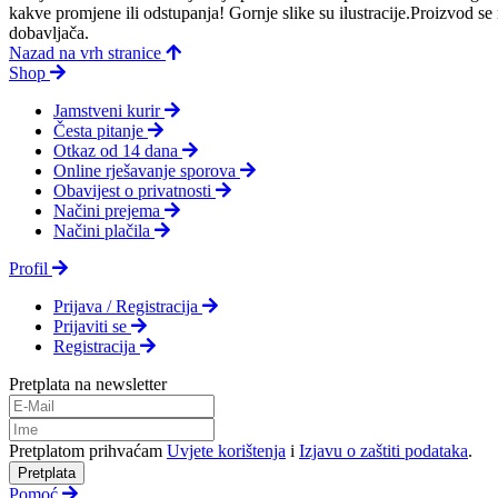
kakve promjene ili odstupanja! Gornje slike su ilustracije.Proizvod s
dobavljača.
Nazad na vrh stranice
Shop
Jamstveni kurir
Česta pitanje
Otkaz od 14 dana
Online rješavanje sporova
Obavijest o privatnosti
Načini prejema
Načini plačila
Profil
Prijava / Registracija
Prijaviti se
Registracija
Pretplata na newsletter
Pretplatom prihvaćam
Uvjete korištenja
i
Izjavu o zaštiti podataka
.
Pretplata
Pomoć