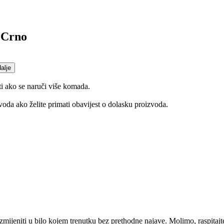
 Crno
dalje
ti ako se naruči više komada.
oda ako želite primati obavijest o dolasku proizvoda.
mijeniti u bilo kojem trenutku bez prethodne najave. Molimo, raspitajt