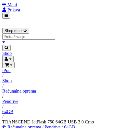
Meni
Prijava
Shop meni
Shop
iPon
/
Shop
/
Računalna oprema
/
Pendrive
/
64GB
/
TRANSCEND JetFlash 750 64GB USB 3.0 Crno
Računalna oprema
/
Pendrive
/
64GB