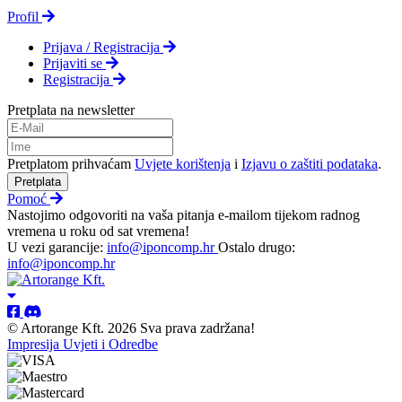
Profil
Prijava / Registracija
Prijaviti se
Registracija
Pretplata na newsletter
Pretplatom prihvaćam
Uvjete korištenja
i
Izjavu o zaštiti podataka
.
Pretplata
Pomoć
Nastojimo odgovoriti na vaša pitanja e-mailom tijekom radnog
vremena u roku od sat vremena!
U vezi garancije:
info@iponcomp.hr
Ostalo drugo:
info@iponcomp.hr
© Artorange Kft. 2026 Sva prava zadržana!
Impresija
Uvjeti i Odredbe