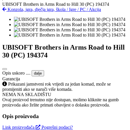
UBISOFT Brothers in Arms Road to Hill 30 (PC) 194374
Konzola, igra, dječja igra, škola
/
Igre
/
PC
/
Akcija
UBISOFT Brothers in Arms Road to Hill
30 (PC) 194374
Opis uskoro ....
dalje
Garancija
Prikazani jamstveni rok vrijedi za jedan komad, može se
promijeniti ako se naruči više komada.
NEMA NA SKLADIŠTU
Ovaj proizvod trenutno nije dostupan, molimo kliknite na gumb
proizvoda ako želite primati obavijest o dolasku proizvoda.
Opis proizvoda
Link proizvođača
Pogrešni podaci?