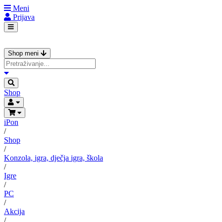
Meni
Prijava
Shop meni
Shop
iPon
/
Shop
/
Konzola, igra, dječja igra, škola
/
Igre
/
PC
/
Akcija
/