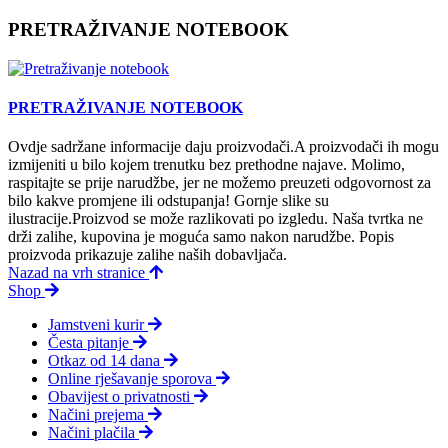
PRETRAŽIVANJE NOTEBOOK
PRETRAŽIVANJE NOTEBOOK
Ovdje sadržane informacije daju proizvodači.A proizvodači ih mogu
izmijeniti u bilo kojem trenutku bez prethodne najave. Molimo,
raspitajte se prije narudžbe, jer ne možemo preuzeti odgovornost za
bilo kakve promjene ili odstupanja! Gornje slike su
ilustracije.Proizvod se može razlikovati po izgledu. Naša tvrtka ne
drži zalihe, kupovina je moguća samo nakon narudžbe. Popis
proizvoda prikazuje zalihe naših dobavljača.
Nazad na vrh stranice
Shop
Jamstveni kurir
Česta pitanje
Otkaz od 14 dana
Online rješavanje sporova
Obavijest o privatnosti
Načini prejema
Načini plačila