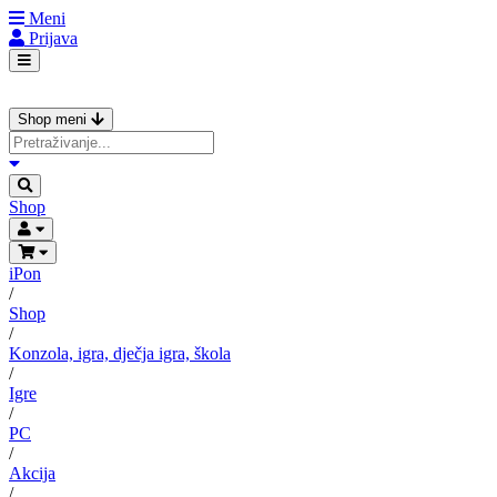
Meni
Prijava
Shop meni
Shop
iPon
/
Shop
/
Konzola, igra, dječja igra, škola
/
Igre
/
PC
/
Akcija
/