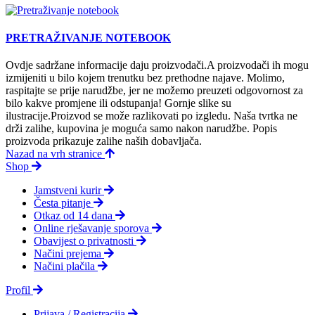
PRETRAŽIVANJE NOTEBOOK
Ovdje sadržane informacije daju proizvodači.A proizvodači ih mogu
izmijeniti u bilo kojem trenutku bez prethodne najave. Molimo,
raspitajte se prije narudžbe, jer ne možemo preuzeti odgovornost za
bilo kakve promjene ili odstupanja! Gornje slike su
ilustracije.Proizvod se može razlikovati po izgledu. Naša tvrtka ne
drži zalihe, kupovina je moguća samo nakon narudžbe. Popis
proizvoda prikazuje zalihe naših dobavljača.
Nazad na vrh stranice
Shop
Jamstveni kurir
Česta pitanje
Otkaz od 14 dana
Online rješavanje sporova
Obavijest o privatnosti
Načini prejema
Načini plačila
Profil
Prijava / Registracija