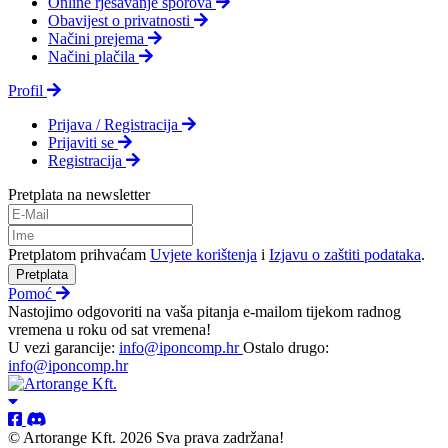
Online rješavanje sporova
Obavijest o privatnosti
Načini prejema
Načini plačila
Profil
Prijava / Registracija
Prijaviti se
Registracija
Pretplata na newsletter
Pretplatom prihvaćam
Uvjete korištenja
i
Izjavu o zaštiti podataka
.
Pretplata
Pomoć
Nastojimo odgovoriti na vaša pitanja e-mailom tijekom radnog
vremena u roku od sat vremena!
U vezi garancije:
info@iponcomp.hr
Ostalo drugo:
info@iponcomp.hr
© Artorange Kft. 2026 Sva prava zadržana!