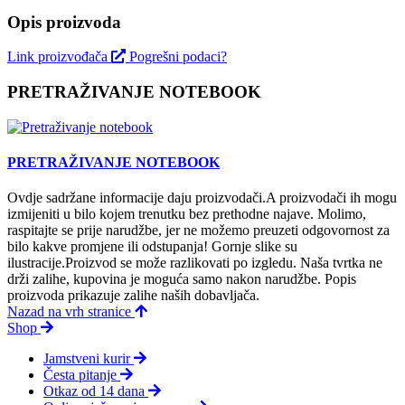
Opis proizvoda
Link proizvođača
Pogrešni podaci?
PRETRAŽIVANJE NOTEBOOK
PRETRAŽIVANJE NOTEBOOK
Ovdje sadržane informacije daju proizvodači.A proizvodači ih mogu
izmijeniti u bilo kojem trenutku bez prethodne najave. Molimo,
raspitajte se prije narudžbe, jer ne možemo preuzeti odgovornost za
bilo kakve promjene ili odstupanja! Gornje slike su
ilustracije.Proizvod se može razlikovati po izgledu. Naša tvrtka ne
drži zalihe, kupovina je moguća samo nakon narudžbe. Popis
proizvoda prikazuje zalihe naših dobavljača.
Nazad na vrh stranice
Shop
Jamstveni kurir
Česta pitanje
Otkaz od 14 dana