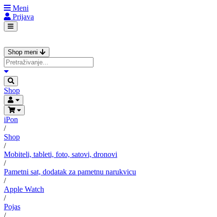
Meni
Prijava
Shop meni
Shop
iPon
/
Shop
/
Mobiteli, tableti, foto, satovi, dronovi
/
Pametni sat, dodatak za pametnu narukvicu
/
Apple Watch
/
Pojas
/