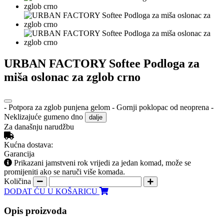
URBAN FACTORY Softee Podloga za
miša oslonac za zglob crno
- Potpora za zglob punjena gelom - Gornji poklopac od neoprena -
Neklizajuće gumeno dno
dalje
Za današnju narudžbu
Kućna dostava:
Garancija
Prikazani jamstveni rok vrijedi za jedan komad, može se
promijeniti ako se naruči više komada.
Količina
DODAT ĆU U KOŠARICU
Opis proizvoda