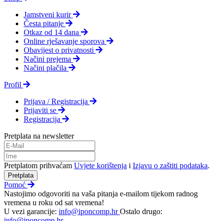
Jamstveni kurir
Česta pitanje
Otkaz od 14 dana
Online rješavanje sporova
Obavijest o privatnosti
Načini prejema
Načini plačila
Profil
Prijava / Registracija
Prijaviti se
Registracija
Pretplata na newsletter
Pretplatom prihvaćam
Uvjete korištenja
i
Izjavu o zaštiti podataka
.
Pretplata
Pomoć
Nastojimo odgovoriti na vaša pitanja e-mailom tijekom radnog
vremena u roku od sat vremena!
U vezi garancije:
info@iponcomp.hr
Ostalo drugo:
info@iponcomp.hr