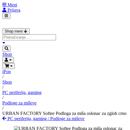
Meni
Prijava
Shop meni
Shop
iPon
/
Shop
/
PC periferija, gaming
/
Podloge za miševe
/
URBAN FACTORY Softee Podloga za miša oslonac za zglob crno
PC periferija, gaming
/
Podloge za miševe