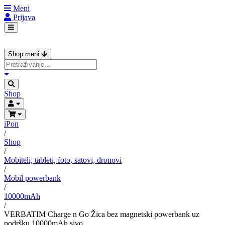
Meni
Prijava
Shop meni
Shop
iPon
/
Shop
/
Mobiteli, tableti, foto, satovi, dronovi
/
Mobil powerbank
/
10000mAh
/
VERBATIM Charge n Go Žica bez magnetski powerbank uz
podršku 10000mAh sivo