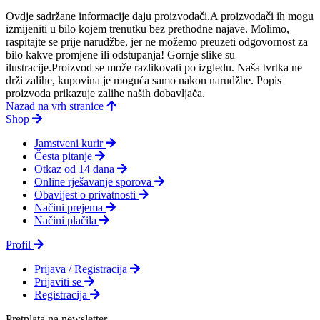
Ovdje sadržane informacije daju proizvodači.A proizvodači ih mogu
izmijeniti u bilo kojem trenutku bez prethodne najave. Molimo,
raspitajte se prije narudžbe, jer ne možemo preuzeti odgovornost za
bilo kakve promjene ili odstupanja! Gornje slike su
ilustracije.Proizvod se može razlikovati po izgledu. Naša tvrtka ne
drži zalihe, kupovina je moguća samo nakon narudžbe. Popis
proizvoda prikazuje zalihe naših dobavljača.
Nazad na vrh stranice
Shop
Jamstveni kurir
Česta pitanje
Otkaz od 14 dana
Online rješavanje sporova
Obavijest o privatnosti
Načini prejema
Načini plačila
Profil
Prijava / Registracija
Prijaviti se
Registracija
Pretplata na newsletter