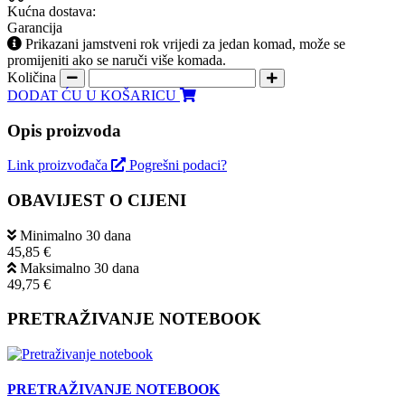
Kućna dostava:
Garancija
Prikazani jamstveni rok vrijedi za jedan komad, može se
promijeniti ako se naruči više komada.
Količina
DODAT ĆU U KOŠARICU
Opis proizvoda
Link proizvođača
Pogrešni podaci?
OBAVIJEST O CIJENI
Minimalno 30 dana
45,85 €
Maksimalno 30 dana
49,75 €
PRETRAŽIVANJE NOTEBOOK
PRETRAŽIVANJE NOTEBOOK