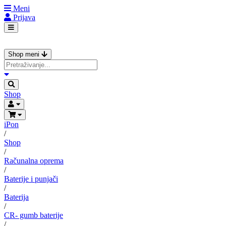
Meni
Prijava
Shop meni
Shop
iPon
/
Shop
/
Računalna oprema
/
Baterije i punjači
/
Baterija
/
CR- gumb baterije
/