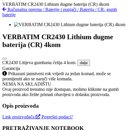
VERBATIM CR2430 Lithium dugme baterija (CR) 4kom
Računalna oprema
/
Baterije i punjači
/
Baterija
/
CR- gumb
baterije
VERBATIM CR2430 Lithium dugme
baterija (CR) 4kom
CR2430 Litijeva gumbasta ćelija 4 kom.
dalje
Garancija
Prikazani jamstveni rok vrijedi za jedan komad, može se
promijeniti ako se naruči više komada.
NEMA NA SKLADIŠTU
Ovaj proizvod trenutno nije dostupan, molimo kliknite na gumb
proizvoda ako želite primati obavijest o dolasku proizvoda.
Opis proizvoda
Link proizvođača
Pogrešni podaci?
PRETRAŽIVANJE NOTEBOOK