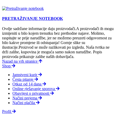
PRETRAŽIVANJE NOTEBOOK
Ovdje sadržane informacije daju proizvodači.A proizvodači ih mogu
izmijeniti u bilo kojem trenutku bez prethodne najave. Molimo,
raspitajte se prije narudžbe, jer ne možemo preuzeti odgovornost za
bilo kakve promjene ili odstupanja! Gornje slike su
ilustracije.Proizvod se može razlikovati po izgledu. Naša tvrtka ne
drži zalihe, kupovina je moguća samo nakon narudžbe. Popis
proizvoda prikazuje zalihe naših dobavljača.
Nazad na vrh stranice
Shop
Jamstveni kurir
Česta pitanje
Otkaz od 14 dana
Online rješavanje sporova
Obavijest o privatnosti
Načini prejema
Načini plačila
Profil