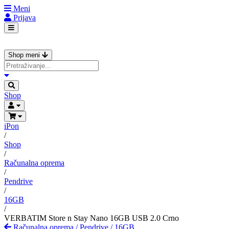
Meni
Prijava
Shop meni
Shop
iPon
/
Shop
/
Računalna oprema
/
Pendrive
/
16GB
/
VERBATIM Store n Stay Nano 16GB USB 2.0 Crno
Računalna oprema
/
Pendrive
/
16GB