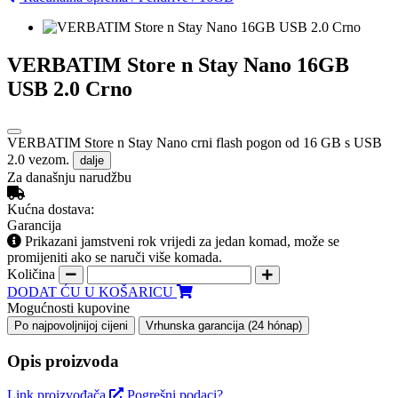
VERBATIM Store n Stay Nano 16GB
USB 2.0 Crno
VERBATIM Store n Stay Nano crni flash pogon od 16 GB s USB
2.0 vezom.
dalje
Za današnju narudžbu
Kućna dostava:
Garancija
Prikazani jamstveni rok vrijedi za jedan komad, može se
promijeniti ako se naruči više komada.
Količina
DODAT ĆU U KOŠARICU
Mogućnosti kupovine
Po najpovoljnijoj cijeni
Vrhunska garancija (24 hónap)
Opis proizvoda
Link proizvođača
Pogrešni podaci?