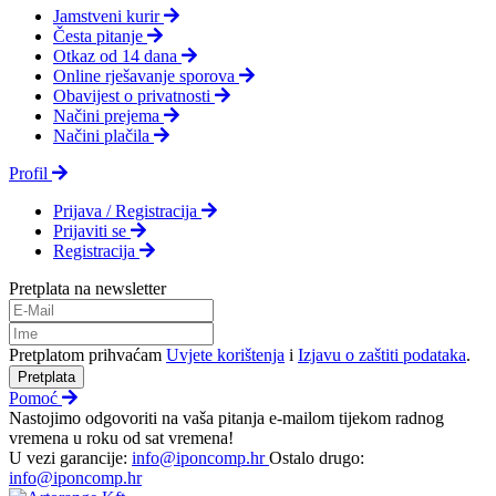
Jamstveni kurir
Česta pitanje
Otkaz od 14 dana
Online rješavanje sporova
Obavijest o privatnosti
Načini prejema
Načini plačila
Profil
Prijava / Registracija
Prijaviti se
Registracija
Pretplata na newsletter
Pretplatom prihvaćam
Uvjete korištenja
i
Izjavu o zaštiti podataka
.
Pretplata
Pomoć
Nastojimo odgovoriti na vaša pitanja e-mailom tijekom radnog
vremena u roku od sat vremena!
U vezi garancije:
info@iponcomp.hr
Ostalo drugo:
info@iponcomp.hr