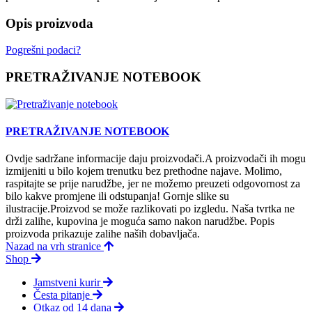
Opis proizvoda
Pogrešni podaci?
PRETRAŽIVANJE NOTEBOOK
PRETRAŽIVANJE NOTEBOOK
Ovdje sadržane informacije daju proizvodači.A proizvodači ih mogu
izmijeniti u bilo kojem trenutku bez prethodne najave. Molimo,
raspitajte se prije narudžbe, jer ne možemo preuzeti odgovornost za
bilo kakve promjene ili odstupanja! Gornje slike su
ilustracije.Proizvod se može razlikovati po izgledu. Naša tvrtka ne
drži zalihe, kupovina je moguća samo nakon narudžbe. Popis
proizvoda prikazuje zalihe naših dobavljača.
Nazad na vrh stranice
Shop
Jamstveni kurir
Česta pitanje
Otkaz od 14 dana