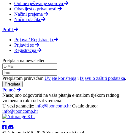
Online rješavanje sporova
Obavijest o privatnosti
Načini prejema
Načini plačila
Profil
Prijava / Registracija
Prijaviti se
Registracija
Pretplata na newsletter
Pretplatom prihvaćam
Uvjete korištenja
i
Izjavu o zaštiti podataka
.
Pretplata
Pomoć
Nastojimo odgovoriti na vaša pitanja e-mailom tijekom radnog
vremena u roku od sat vremena!
U vezi garancije:
info@iponcomp.hr
Ostalo drugo:
info@iponcomp.hr
© Artorange Kft. 2026 Sva prava zadržana!