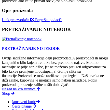
proizvoda ako želite primati obavijest o dolasku proizvoda.
Opis proizvoda
Link proizvođača
Pogrešni podaci?
PRETRAŽIVANJE NOTEBOOK
PRETRAŽIVANJE NOTEBOOK
Ovdje sadržane informacije daju proizvodači.A proizvodači ih mogu
izmijeniti u bilo kojem trenutku bez prethodne najave. Molimo,
raspitajte se prije narudžbe, jer ne možemo preuzeti odgovornost za
bilo kakve promjene ili odstupanja! Gornje slike su
ilustracije.Proizvod se može razlikovati po izgledu. Naša tvrtka ne
drži zalihe, kupovina je moguća samo nakon narudžbe. Popis
proizvoda prikazuje zalihe naših dobavljača.
Nazad na vrh stranice
Shop
Jamstveni kurir
Česta pitanje