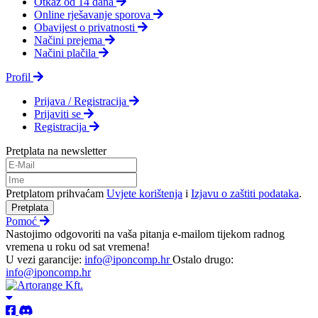
Otkaz od 14 dana
Online rješavanje sporova
Obavijest o privatnosti
Načini prejema
Načini plačila
Profil
Prijava / Registracija
Prijaviti se
Registracija
Pretplata na newsletter
Pretplatom prihvaćam
Uvjete korištenja
i
Izjavu o zaštiti podataka
.
Pretplata
Pomoć
Nastojimo odgovoriti na vaša pitanja e-mailom tijekom radnog
vremena u roku od sat vremena!
U vezi garancije:
info@iponcomp.hr
Ostalo drugo:
info@iponcomp.hr