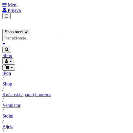
Meni
Prijava
Shop meni
Shop
iPon
/
Shop
/
Kućanski aparati,i oprema
/
Ventilator
/
Stolni
/
Bijela
/