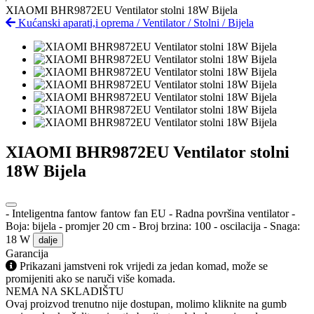
XIAOMI BHR9872EU Ventilator stolni 18W Bijela
Kućanski aparati,i oprema
/
Ventilator
/
Stolni
/
Bijela
XIAOMI BHR9872EU Ventilator stolni
18W Bijela
- Inteligentna fantow fantow fan EU - Radna površina ventilator -
Boja: bijela - promjer 20 cm - Broj brzina: 100 - oscilacija - Snaga:
18 W
dalje
Garancija
Prikazani jamstveni rok vrijedi za jedan komad, može se
promijeniti ako se naruči više komada.
NEMA NA SKLADIŠTU
Ovaj proizvod trenutno nije dostupan, molimo kliknite na gumb